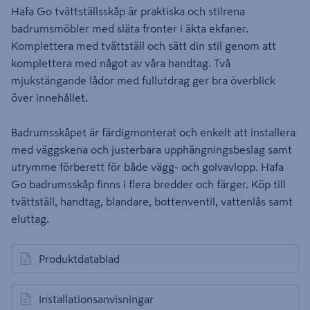
Hafa Go tvättställsskåp är praktiska och stilrena
badrumsmöbler med släta fronter i äkta ekfaner.
Komplettera med tvättställ och sätt din stil genom att
komplettera med något av våra handtag. Två
mjukstängande lådor med fullutdrag ger bra överblick
över innehållet.
Badrumsskåpet är färdigmonterat och enkelt att installera
med väggskena och justerbara upphängningsbeslag samt
utrymme förberett för både vägg- och golvavlopp. Hafa
Go badrumsskåp finns i flera bredder och färger. Köp till
tvättställ, handtag, blandare, bottenventil, vattenlås samt
eluttag.
Produktdatablad
öppnas i en ny flik
Installationsanvisningar
öppnas i en ny flik