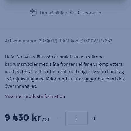
Dra på bilden för att zooma in
Artikelnummer
:
2074017
EAN-kod
:
7330027172682
Hafa Go tvättställsskåp är praktiska och stilrena
badrumsmöbler med släta fronter i ekfaner. Komplettera
med tvättställ och sätt din stil med något av våra handtag.
Två mjukstängande lådor med fullutdrag ger bra överblick
över innehållet.
Visa mer produktinformation
1 produkter
Antal
9 430 kr
−
+
/ ST