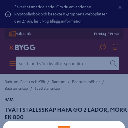
Säkerhetsmeddelande: Om du använder en
kryptoplånbok och besökte K-gruppens webbplatser
den 27 juli,
läs viktig tilläggsinformation.
Välj butik
Företag
/
Privat
/
/
/
Badrum, Bastu och Kök
Badrum
Badrumsmöbler
/
Badrumsskåp
Tvättställsskåp
HAFA
TVÄTTSTÄLLSSKÅP HAFA GO 2 LÅDOR, MÖRK
EK 800