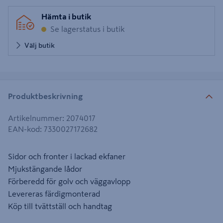
Hämta i butik
Se lagerstatus i butik
Välj butik
Produktbeskrivning
Artikelnummer
:
2074017
EAN-kod
:
7330027172682
Sidor och fronter i lackad ekfaner
Mjukstängande lådor
Förberedd för golv och väggavlopp
Levereras färdigmonterad
Köp till tvättställ och handtag