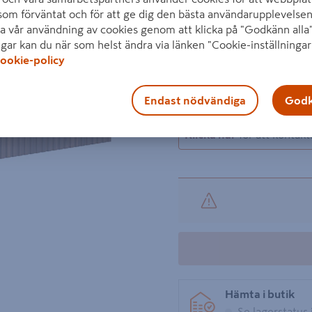
Tillverkat av belagd MDF-s
som förväntat och för att ge dig den bästa användarupplevelsen
a vår användning av cookies genom att klicka på "Godkänn alla"
Visa mer produktinformati
ngar kan du när som helst ändra via länken "Cookie-inställningar
ookie-policy
Nästa
Endast nödvändiga
Godk
Denna pr
Klicka här
för att kontakt
Hämta i butik
Se lagerstatus 