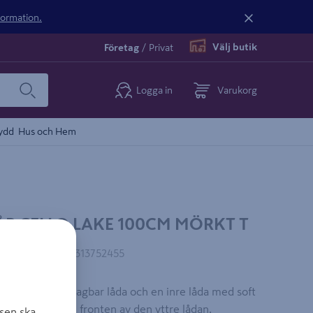
nformation.
Välj butik
Företag
/
Privat
Logga in
Varukorg
ydd
Hus och Hem
P CELLO LAKE 100CM MÖRKT T
EAN-kod
:
6438313752455
skåp med en utdragbar låda och en inre låda med soft
är integrerat i fronten av den yttre lådan.
sen ska