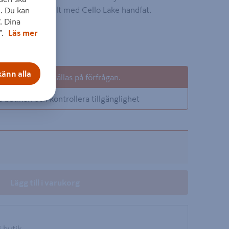
kiva. Kompatibelt med Cello Lake handfat.
. Du kan
. Dina
on
".
Läs mer
änn alla
odukt kan beställas på förfrågan.
a butiken och kontrollera tillgänglighet
Lägg till i varukorg
i butik