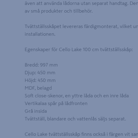
även att använda lådorna utan separat handtag. Den 
av små produkter och tillbehör.
Tvättställsskåpet levereras färdigmonterat, vilket 
installationen.
Egenskaper för Cello Lake 100 cm tvättställsskåp:
Bredd: 997 mm
Djup: 450 mm
Höjd: 450 mm
MDF, belagd
Soft close-skenor, en yttre låda och en inre låda
Vertikalaa spår på lådfronten
Grå insida
Tvättställ, blandare och vattenlås säljs separat.
Cello Lake tvättställsskåp finns också i färgen vit 