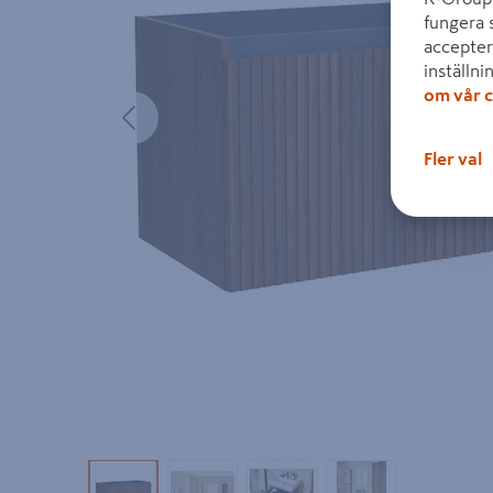
fungera 
accepter
inställni
om vår c
Föregående
Fler val