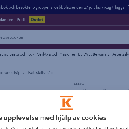
ok och besökte K-gruppens webbplatser den 27 juli,
läs viktig tilläggsi
udanden
Proffs
Outlet
rum, Bastu och Kök
Verktyg och Maskiner
El, VVS, Belysning
Arbetssk
/
adrumsskåp
Tvättställsskåp
området
CELLO
TVÄTTSTÄLLSSKÅ
Artikelnummer
:
2074808
e upplevelse med hjälp av cookies
Mörk träfärgat tvättställs
close-mekanism. Handtaget 
och våra samarbetspartners använder cookies för att webbplat