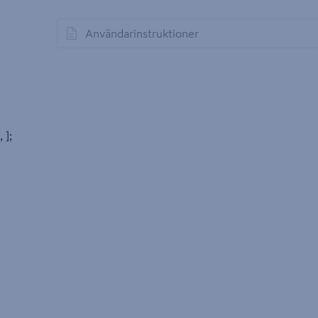
Användarinstruktioner
öppnas i en ny flik
, ];