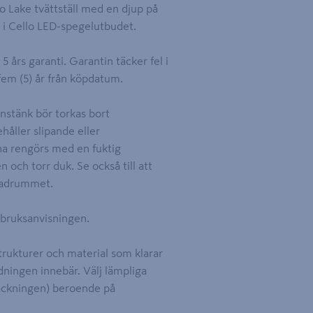
o Lake tvättställ med en djup på
n i Cello LED-spegelutbudet.
rs garanti. Garantin täcker fel i
fem (5) år från köpdatum.
nstänk bör torkas bort
åller slipande eller
na rengörs med en fuktig
och torr duk. Se också till att
i badrummet.
i bruksanvisningen.
rukturer och material som klarar
ningen innebär. Välj lämpliga
packningen) beroende på