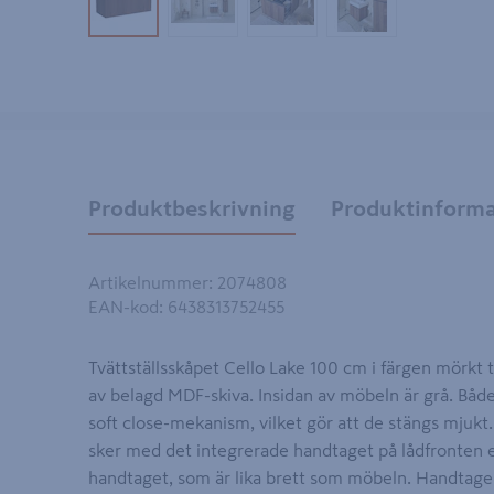
Produktbild 1
Produktbild 2
Produktbild 3
Produktbild 4
Produktbeskrivning
Produktinforma
Artikelnummer
:
2074808
EAN-kod
:
6438313752455
Tvättställsskåpet Cello Lake 100 cm i färgen mörkt 
av belagd MDF-skiva. Insidan av möbeln är grå. Både
soft close-mekanism, vilket gör att de stängs mjukt
sker med det integrerade handtaget på lådfronten el
handtaget, som är lika brett som möbeln. Handtagen