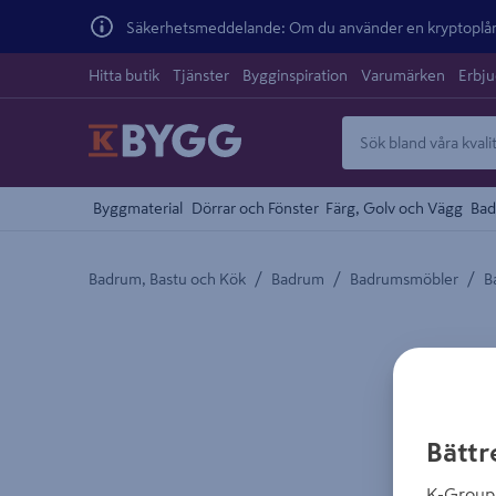
Säkerhetsmeddelande: Om du använder en kryptoplånb
Hitta butik
Tjänster
Bygginspiration
Varumärken
Erbj
Byggmaterial
Dörrar och Fönster
Färg, Golv och Vägg
Bad
/
/
/
Badrum, Bastu och Kök
Badrum
Badrumsmöbler
B
Detaljerad beskrivning finns i produktbeskrivnings
Bättr
K-Group 