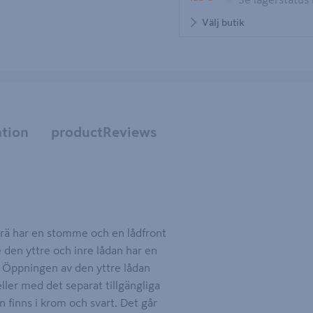
Välj butik
tion
productReviews
trä har en stomme och en lådfront
 den yttre och inre lådan har en
. Öppningen av den yttre lådan
ler med det separat tillgängliga
 finns i krom och svart. Det går