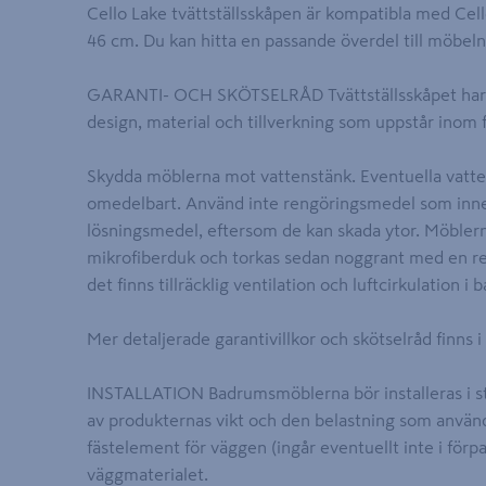
Cello Lake tvättställsskåpen är kompatibla med Cell
46 cm. Du kan hitta en passande överdel till möbel
GARANTI- OCH SKÖTSELRÅD Tvättställsskåpet har 5 å
design, material och tillverkning som uppstår inom 
Skydda möblerna mot vattenstänk. Eventuella vatte
omedelbart. Använd inte rengöringsmedel som inneh
lösningsmedel, eftersom de kan skada ytor. Möbler
mikrofiberduk och torkas sedan noggrant med en ren 
det finns tillräcklig ventilation och luftcirkulation 
Mer detaljerade garantivillkor och skötselråd finns 
INSTALLATION Badrumsmöblerna bör installeras i st
av produkternas vikt och den belastning som använd
fästelement för väggen (ingår eventuellt inte i för
väggmaterialet.