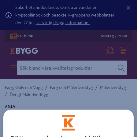
Säkerhetsmeddelande: Om du använder en
kryptoplånbok och besökte K-gruppens webbplatser
den 27 juli,
läs viktig tilläggsinformation.
Välj butik
Företag
/
Privat
/
/
Färg, Golv och Vägg
Färg och Måleriverktyg
Måleriverktyg
/
Övrigt Måleriverktyg
ANZA
TVÄTTBORSTE ANZA 170MM
Detaljerad beskrivning finns i produktbeskrivningsområdet