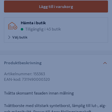
Lägg till i varukorg
Hämta i butik
Tillgänglig i 43 butik
Välj butik
Produktbeskrivning
Artikelnummer
:
155363
EAN-kod
:
7311490000320
Tvätta skonsamt fasaden innan målning
Tvättborste med slitstark syntetborst, lämplig till lut-, alg-
och mögeltvätt. Passar till Anza förlängningsskaft.