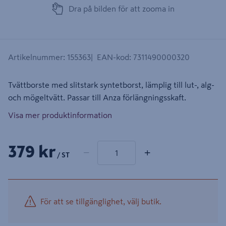
Dra på bilden för att zooma in
Artikelnummer
:
155363
EAN-kod
:
7311490000320
Tvättborste med slitstark syntetborst, lämplig till lut-, alg-
och mögeltvätt. Passar till Anza förlängningsskaft.
Visa mer produktinformation
1 produkter
Antal
379 kr
−
+
/ ST
För att se tillgänglighet, välj butik.