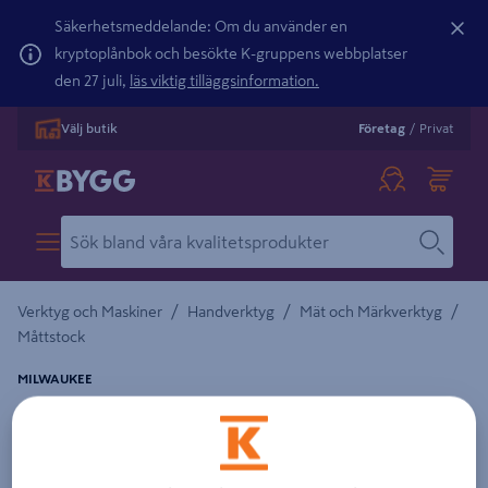
Säkerhetsmeddelande: Om du använder en
kryptoplånbok och besökte K-gruppens webbplatser
den 27 juli,
läs viktig tilläggsinformation.
Välj butik
Företag
/
Privat
/
/
/
Verktyg och Maskiner
Handverktyg
Mät och Märkverktyg
Måttstock
MILWAUKEE
TUMSTOCK MILWAUKEE CLASSIC 2M
Detaljerad beskrivning finns i produktbeskrivningsområdet