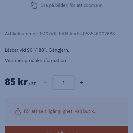
Dra på bilden för att zooma in
Artikelnummer
:
1510741
EAN-kod
:
4058546002688
Låsbar vid 90°/180°. Gångjärn.
Visa mer produktinformation
1 produkter
Antal
85 kr
−
+
/ ST
För att se tillgänglighet, välj butik.