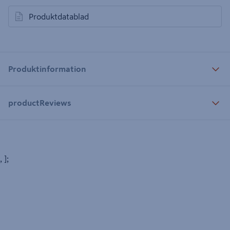
Produktdatablad
öppnas i en ny flik
Produktinformation
productReviews
, ];