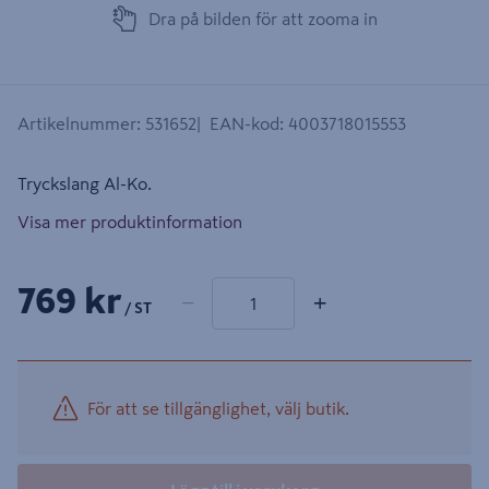
Dra på bilden för att zooma in
Artikelnummer
:
531652
EAN-kod
:
4003718015553
Tryckslang Al-Ko.
Visa mer produktinformation
1 produkter
Antal
769 kr
−
+
/ ST
För att se tillgänglighet, välj butik.