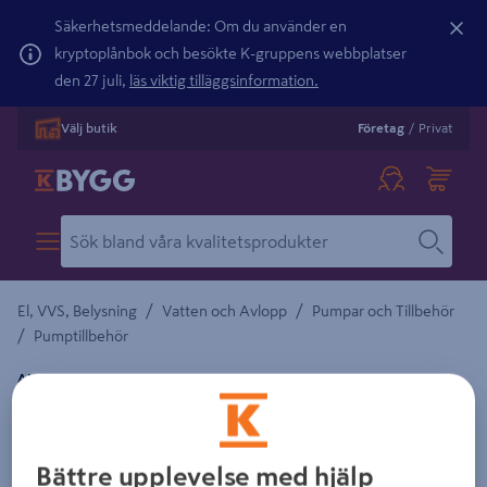
Säkerhetsmeddelande: Om du använder en
kryptoplånbok och besökte K-gruppens webbplatser
den 27 juli,
läs viktig tilläggsinformation.
Välj butik
Företag
/
Privat
/
/
El, VVS, Belysning
Vatten och Avlopp
Pumpar och Tillbehör
/
Pumptillbehör
AL-KO
TRYCKSLANG AL-KO 32X4.0 TRANSP ALKO
Detaljerad beskrivning finns i produktbeskrivningsområdet
Bättre upplevelse med hjälp