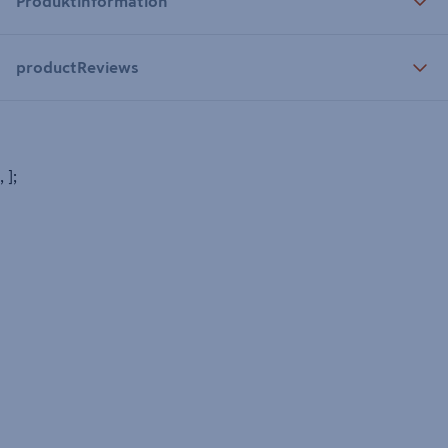
Produktinformation
productReviews
, ];