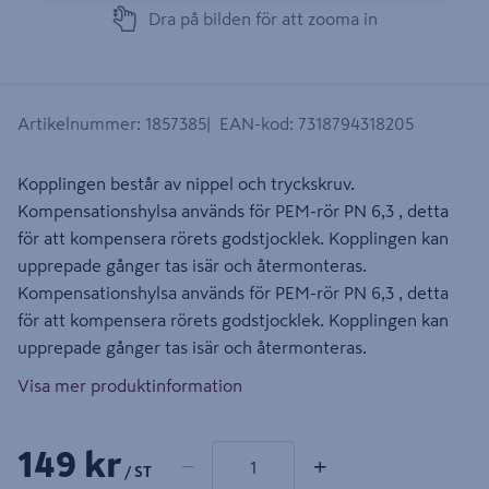
Dra på bilden för att zooma in
Artikelnummer
:
1857385
EAN-kod
:
7318794318205
Kopplingen består av nippel och tryckskruv.
Kompensationshylsa används för PEM-rör PN 6,3 , detta
för att kompensera rörets godstjocklek. Kopplingen kan
upprepade gånger tas isär och återmonteras.
Kompensationshylsa används för PEM-rör PN 6,3 , detta
för att kompensera rörets godstjocklek. Kopplingen kan
upprepade gånger tas isär och återmonteras.
Visa mer produktinformation
1 produkter
Antal
149 kr
−
+
/ ST