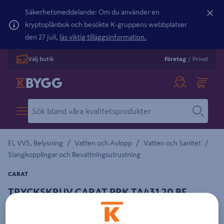
Säkerhetsmeddelande: Om du använder en
kryptoplånbok och besökte K-gruppens webbplatser
den 27 juli,
läs viktig tilläggsinformation.
Välj butik
Företag
/
Privat
/
/
/
El, VVS, Belysning
Vatten och Avlopp
Vatten och Sanitet
Slangkopplingar och Bevattningsutrustning
CARAT
TRYCKSKRUV CARAT PRK TA431 20 BF
Detaljerad beskrivning finns i produktbeskrivningsområdet