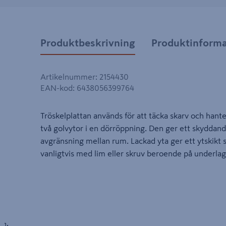
Produktbeskrivning
Produktinforma
Artikelnummer
:
2154430
EAN-kod
:
6438056399764
Tröskelplattan används för att täcka skarv och hant
två golvytor i en dörröppning. Den ger ett skyddande 
avgränsning mellan rum. Lackad yta ger ett ytskikt s
vanligtvis med lim eller skruv beroende på underlag