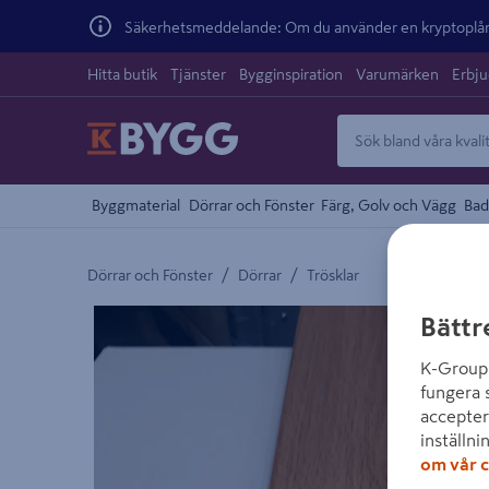
Säkerhetsmeddelande: Om du använder en kryptoplånb
Hitta butik
Tjänster
Bygginspiration
Varumärken
Erbj
Byggmaterial
Dörrar och Fönster
Färg, Golv och Vägg
Bad
/
/
Dörrar och Fönster
Dörrar
Trösklar
Detaljerad beskrivning finns i produktbeskrivnings
Bättr
K-Group 
fungera 
accepter
inställni
om vår c