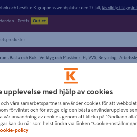
ok och besökte K-gruppens webbplatser den 27 juli,
läs viktig tilläggsi
udanden
Proffs
Outlet
rum, Bastu och Kök
Verktyg och Maskiner
El, VVS, Belysning
Arbetssk
området
CELLO
e upplevelse med hjälp av cookies
TRÖSKELPLATTA 
och våra samarbetspartners använder cookies för att webbplat
som förväntat och för att ge dig den bästa användarupplevelsen
Artikelnummer
:
2154430
a vår användning av cookies genom att klicka på "Godkänn alla"
ngar kan du när som helst ändra via länken "Cookie-inställningar
Tröskelplatta i lackad ek f
ookie-policy