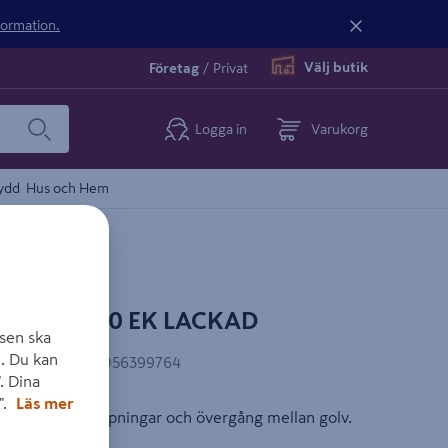
nformation.
Välj butik
Företag
/
Privat
Logga in
Varukorg
ydd
Hus och Hem
8X118X730 EK LACKAD
sen ska
. Du kan
EAN-kod
:
6438056399764
. Dina
".
Läs mer
ör avslut i dörröppningar och övergång mellan golv.