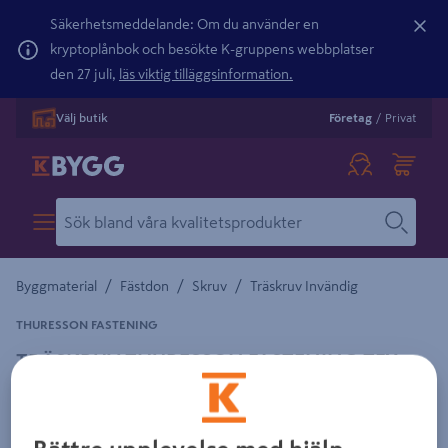
Säkerhetsmeddelande: Om du använder en
kryptoplånbok och besökte K-gruppens webbplatser
den 27 juli,
läs viktig tilläggsinformation.
Välj butik
Företag
/
Privat
/
/
/
Byggmaterial
Fästdon
Skruv
Träskruv Invändig
THURESSON FASTENING
TRÄSKRUV THURESSON FASTENING TFX
MÄSS 5,0X80 5P, 5ST
Detaljerad beskrivning finns i produktbeskrivningsområdet