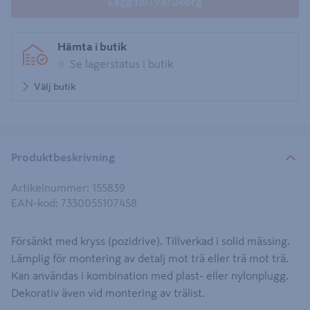
Lägg till i varukorg
Hämta i butik
Se lagerstatus i butik
Välj butik
Produktbeskrivning
Artikelnummer
:
155839
EAN-kod
:
7330055107458
Försänkt med kryss (pozidrive). Tillverkad i solid mässing.
Lämplig för montering av detalj mot trä eller trä mot trä.
Kan användas i kombination med plast- eller nylonplugg.
Dekorativ även vid montering av trälist.