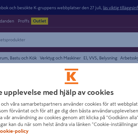
ok och besökte K-gruppens webbplatser den 27 juli,
läs viktig tilläggsi
udanden
Proffs
Outlet
rum, Bastu och Kök
Verktyg och Maskiner
El, VVS, Belysning
Arbetssk
Sexkantskruv
området
ARVID NILSSON
e upplevelse med hjälp av cookies
TRÄSKRUV ARVID
och våra samarbetspartners använder cookies för att webbplat
DIN 571 6-KANT
som förväntat och för att ge dig den bästa användarupplevelsen
a vår användning av cookies genom att klicka på "Godkänn alla"
Artikelnummer
:
1434133
ngar kan du när som helst ändra via länken "Cookie-inställningar
ookie-policy