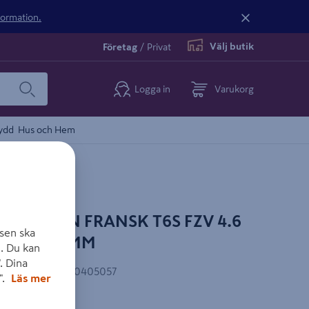
nformation.
Välj butik
Företag
/
Privat
Logga in
Varukorg
ydd
Hus och Hem
 NILSSON FRANSK T6S FZV 4.6
sen ska
 10X70/42MM
. Du kan
. Dina
EAN-kod
:
7321130405057
".
Läs mer