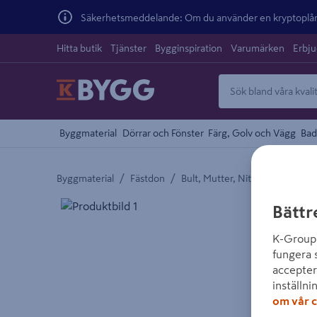
Säkerhetsmeddelande: Om du använder en kryptoplånb
Hitta butik
Tjänster
Bygginspiration
Varumärken
Erbj
Byggmaterial
Dörrar och Fönster
Färg, Golv och Vägg
Bad
/
/
/
Byggmaterial
Fästdon
Bult, Mutter, Nit och Brickor
Detaljerad beskrivning finns i produktbeskrivnings
Bättr
K-Group 
fungera 
accepter
inställni
om vår c