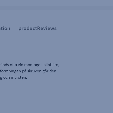
tion
productReviews
änds ofta vid montage i plintjärn,
Utformningen på skruven gör den
ng och mursten.