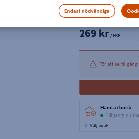
Fransk träskruv T6S FZV
Visa mer produktinformati
Endast nödvändiga
Godk
1 prod
Antal
269 kr
−
/ FRP
För att se tillgängl
Hämta i butik
Tillgänglig i 1 b
Välj butik