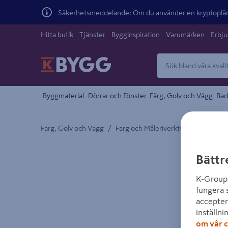
Säkerhetsmeddelande: Om du använder en kryptoplånb
Hitta butik
Tjänster
Bygginspiration
Varumärken
Erbj
Byggmaterial
Dörrar och Fönster
Färg, Golv och Vägg
Bad
/
/
Färg, Golv och Vägg
Färg och Måleriverktyg
Oljor oc
Detaljerad beskrivning finns i produktbeskrivnings
Bättr
K-Group 
fungera 
accepter
inställni
om vår c