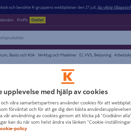
ok och besökte K-gruppens webbplatser den 27 juli,
läs viktig tilläggsi
udanden
Proffs
Outlet
rum, Bastu och Kök
Verktyg och Maskiner
El, VVS, Belysning
Arbetssk
/
h Träskydd
Träolja Utomhus
området
MØREROYAL
e upplevelse med hjälp av cookies
TRÄOLJA MÖRER
och våra samarbetspartners använder cookies för att webbplat
Artikelnummer
:
1662807
som förväntat och för att ge dig den bästa användarupplevelsen
a vår användning av cookies genom att klicka på "Godkänn alla"
ngar kan du när som helst ändra via länken "Cookie-inställningar
MøreRoyal träolja används t
ookie-policy
av MøreRoyal klädning och 