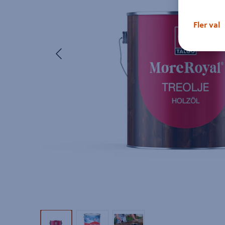
Fler val
Föregående