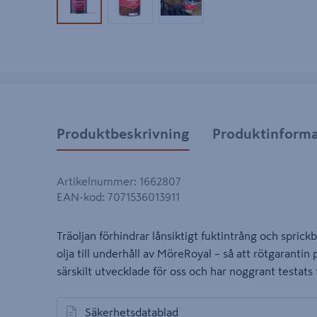
Produktbild 1
Produktbild 2
Produktbild 3
Produktbeskrivning
Produktinforma
Artikelnummer
:
1662807
EAN-kod
:
7071536013911
Träoljan förhindrar lånsiktigt fuktintrång och spric
olja till underhåll av MöreRoyal – så att rötgarantin på
särskilt utvecklade för oss och har noggrant testats
Säkerhetsdatablad