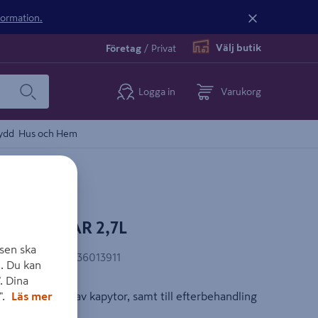
nformation.
Välj butik
Företag
/
Privat
Logga in
Varukorg
ydd
Hus och Hem
OYAL KLAR 2,7L
sen ska
EAN-kod
:
7071536013911
. Du kan
. Dina
".
Läs mer
ill behandling av kapytor, samt till efterbehandling
trätak.