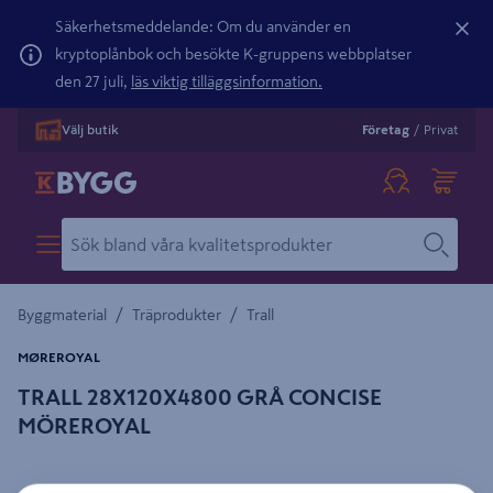
Säkerhetsmeddelande: Om du använder en
kryptoplånbok och besökte K-gruppens webbplatser
den 27 juli,
läs viktig tilläggsinformation.
Välj butik
Företag
/
Privat
/
/
Byggmaterial
Träprodukter
Trall
MØREROYAL
TRALL 28X120X4800 GRÅ CONCISE
MÖREROYAL
Detaljerad beskrivning finns i produktbeskrivningsområdet