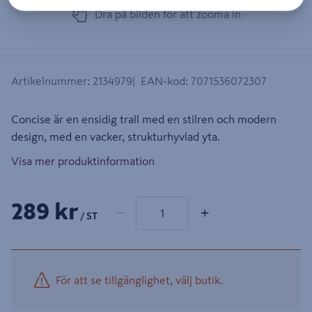
Dra på bilden för att zooma in
Artikelnummer
:
2134979
EAN-kod
:
7071536072307
Concise är en ensidig trall med en stilren och modern
design, med en vacker, strukturhyvlad yta.
Visa mer produktinformation
1 produkter
Antal
289 kr
−
+
/ ST
För att se tillgänglighet, välj butik.