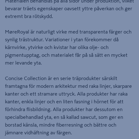
Materialen behandlas på alla sidor under produktion, vilket
bevarar träets egenskaper oavsett yttre påverkan och ger
extremt bra rötskydd.
MøreRoyal är naturligt virke med transparenta färger och
synlig trästruktur. Variationer i ytan förekommer då
kärnvirke, ytvirke och kvistar har olika olje- och
pigmentupptag, och materialet får på så sätt en mycket
mer levande yta.
Concise Collection är en serie träprodukter särskilt
framtagna för modern arkitektur med raka linjer, skarpare
kanter och ett stramare uttryck. Alla produkter har raka
kanter, enkla linjer och en liten fasning i hörnet för att
förhindra flisbildning. Alla produkter har dessutom en
specialbehandlad yta, en så kallad sawcut, som ger en
borstad känsla, mindre fiberresning och bättre och
jämnare vidhäftning av färgen.