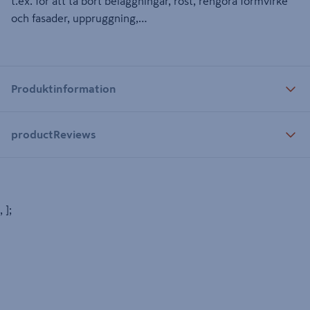
t.ex. för att ta bort beläggningar, rost, rengöra formvirke
och fasader, uppruggning,…
Produktinformation
productReviews
, ];