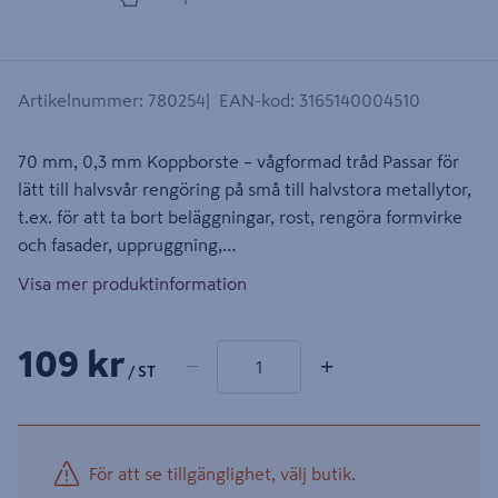
Artikelnummer
:
780254
EAN-kod
:
3165140004510
70 mm, 0,3 mm Koppborste – vågformad tråd Passar för
lätt till halvsvår rengöring på små till halvstora metallytor,
t.ex. för att ta bort beläggningar, rost, rengöra formvirke
och fasader, uppruggning,…
Visa mer produktinformation
1 produkter
Antal
109 kr
−
+
/ ST
För att se tillgänglighet, välj butik.