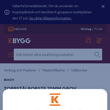
Säkerhetsmeddelande: Om du använder en
kryptoplånbok och besökte K-gruppens webbplatser
den 27 juli,
läs viktig tilläggsinformation.
Välj butik
Företag
/
Privat
/
/
Verktyg och Maskiner
Maskintillbehör
Stålborstar
BOSCH
TOPPSTÅLBORSTE 70MM GROV
Detaljerad beskrivning finns i produktbeskrivningsområdet