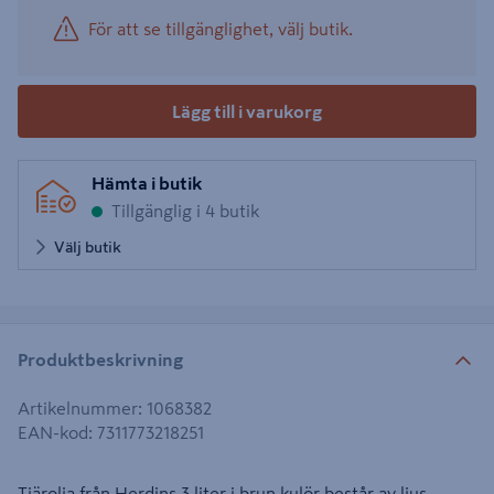
För att se tillgänglighet, välj butik.
Lägg till i varukorg
Hämta i butik
Tillgänglig i 4 butik
Välj butik
Produktbeskrivning
Artikelnummer
:
1068382
EAN-kod
:
7311773218251
Tjärolja från Herdins 3 liter i brun kulör består av ljus