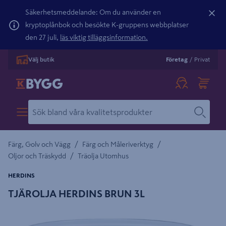
Säkerhetsmeddelande: Om du använder en
kryptoplånbok och besökte K-gruppens webbplatser
den 27 juli,
läs viktig tilläggsinformation.
Välj butik
Företag
/
Privat
/
/
Färg, Golv och Vägg
Färg och Måleriverktyg
/
Oljor och Träskydd
Träolja Utomhus
HERDINS
TJÄROLJA HERDINS BRUN 3L
Detaljerad beskrivning finns i produktbeskrivningsområdet