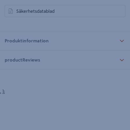
Säkerhetsdatablad
öppnas i en ny flik
Produktinformation
productReviews
, ];