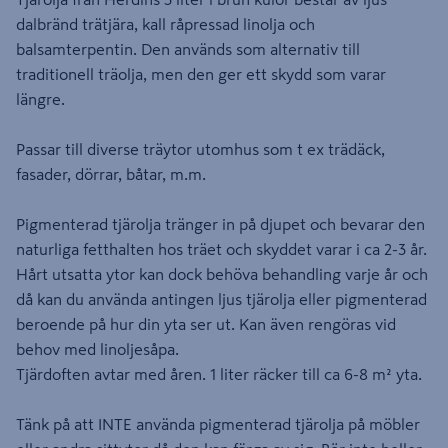
dalbränd trätjära, kall råpressad linolja och
balsamterpentin. Den används som alternativ till
traditionell träolja, men den ger ett skydd som varar
längre.
Passar till diverse träytor utomhus som t ex trädäck,
fasader, dörrar, båtar, m.m.
Pigmenterad tjärolja tränger in på djupet och bevarar den
naturliga fetthalten hos träet och skyddet varar i ca 2-3 år.
Hårt utsatta ytor kan dock behöva behandling varje år och
då kan du använda antingen ljus tjärolja eller pigmenterad
beroende på hur din yta ser ut. Kan även rengöras vid
behov med linoljesåpa.
Tjärdoften avtar med åren. 1 liter räcker till ca 6-8 m² yta.
Tänk på att INTE använda pigmenterad tjärolja på möbler