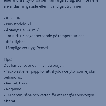
eller andra sittytor då den kan färga av sig. Bör inte heller
användas i inlgasade eller invändiga utrymmen.
• Kulör: Brun
• Burkstorlek: 3 l
• Åtgång: Ca 6-8 m²/l
• Torktid: 1-3 dagar beroende på temperatur och
luftfuktighet.
• Lämpliga verktyg: Pensel.
Tips!
Det här behöver du innan du börjar:
• Täckplast eller papp för att skydda de ytor som ej ska
behandlas.
• Pensel, trasa.
• Rörpinne.
• Terpentin, såpa och vatten för att rengöra verktygen
efteråt.