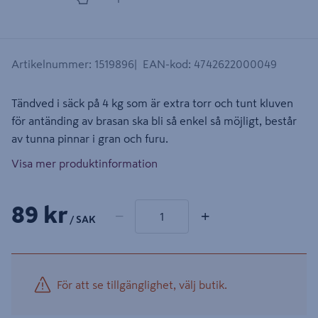
Artikelnummer
:
1519896
EAN-kod
:
4742622000049
Tändved i säck på 4 kg som är extra torr och tunt kluven
för antänding av brasan ska bli så enkel så möjligt, består
av tunna pinnar i gran och furu.
Visa mer produktinformation
1 produkter
Antal
89 kr
−
+
/ SAK
För att se tillgänglighet, välj butik.