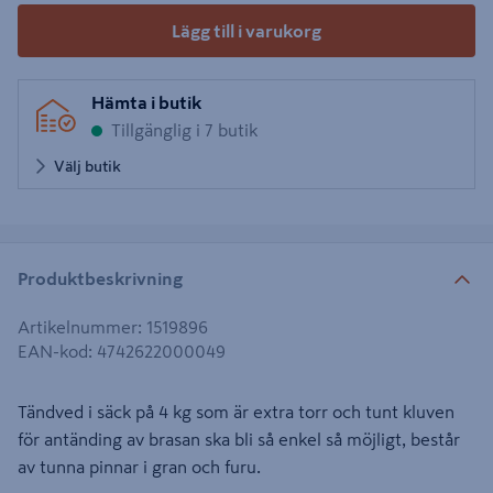
Lägg till i varukorg
Hämta i butik
Tillgänglig i 7 butik
Välj butik
Produktbeskrivning
Artikelnummer
:
1519896
EAN-kod
:
4742622000049
Tändved i säck på 4 kg som är extra torr och tunt kluven
för antänding av brasan ska bli så enkel så möjligt, består
av tunna pinnar i gran och furu.