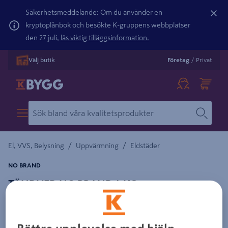
Säkerhetsmeddelande: Om du använder en
kryptoplånbok och besökte K-gruppens webbplatser
den 27 juli,
läs viktig tilläggsinformation.
Välj butik
Företag
/
Privat
/
/
El, VVS, Belysning
Uppvärmning
Eldstäder
NO BRAND
TÄNDVED NO BRAND 4 KG
Detaljerad beskrivning finns i produktbeskrivningsområdet