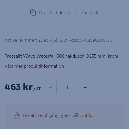
Dra på bilden för att zooma in
Artikelnummer
:
2093766
EAN-kod
:
5708590386775
Pressalit Wave Waterfall 300 takdusch Ø255 mm, krom.
Visa mer produktinformation
1 produkter
Antal
463 kr
−
+
/ ST
För att se tillgänglighet, välj butik.