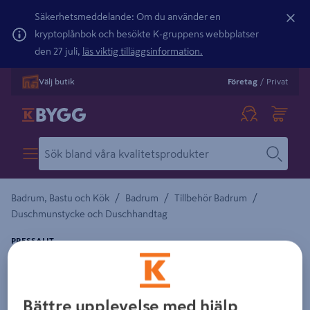
Säkerhetsmeddelande: Om du använder en
kryptoplånbok och besökte K-gruppens webbplatser
den 27 juli,
läs viktig tilläggsinformation.
Välj butik
Företag
/
Privat
/
/
/
Badrum, Bastu och Kök
Badrum
Tillbehör Badrum
Duschmunstycke och Duschhandtag
PRESSALIT
TAKSIL PRESSALIT WAVE 300 UNIVERSAL,
KROM
Bättre upplevelse med hjälp