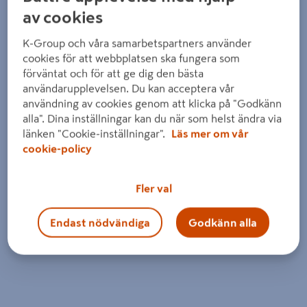
Detaljerad beskrivning finns i produktbeskrivningsområdet
av cookies
K-Group och våra samarbetspartners använder
cookies för att webbplatsen ska fungera som
förväntat och för att ge dig den bästa
användarupplevelsen. Du kan acceptera vår
användning av cookies genom att klicka på "Godkänn
alla". Dina inställningar kan du när som helst ändra via
länken "Cookie-inställningar".
Läs mer om vår
cookie-policy
Fler val
Endast nödvändiga
Godkänn alla