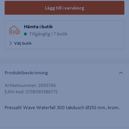
Lägg till i varukorg
Hämta i butik
Tillgänglig i 7 butik
Välj butik
Produktbeskrivning
Artikelnummer
:
2093766
EAN-kod
:
5708590386775
Pressalit Wave Waterfall 300 takdusch Ø255 mm, krom.