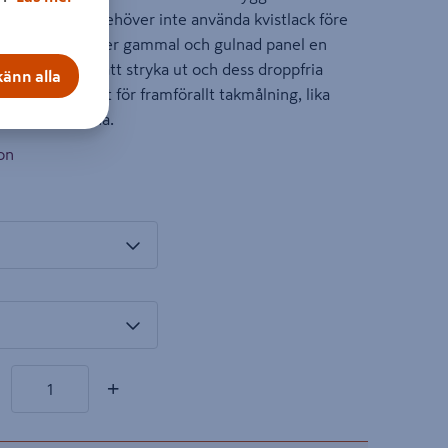
tblödning. Du behöver inte använda kvistlack före
l. Produkten ger gammal och gulnad panel en
ta. Den är lätt att stryka ut och dess droppfria
änn alla
populär produkt för framförallt takmålning, lika
m hemmafixarna.
on
dukter
l
+