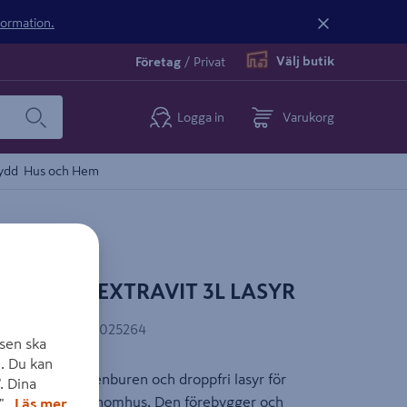
nformation.
Välj butik
Företag
/
Privat
Logga in
Varukorg
ydd
Hus och Hem
HERDINS EXTRAVIT 3L LASYR
AN-kod
:
7311771025264
sen ska
. Du kan
miljömärkt vattenburen och droppfri lasyr för
. Dina
lackerat barrträ inomhus. Den förebygger och
".
Läs mer