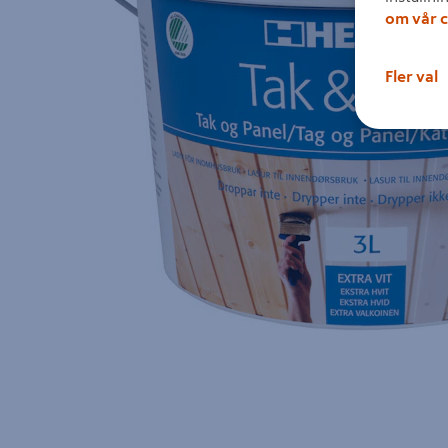
om vår c
Fler val