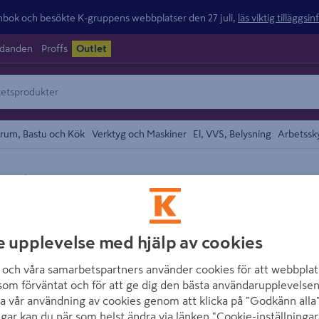
ok och besökte K-gruppens webbplatser den 27 juli,
läs viktig tilläggsi
udanden
Proffs
Outlet
rum, Bastu och Kök
Verktyg och Maskiner
El, VVS, Belysning
Arbetssk
/
färg
Takfärg
området
HERDINS
TAK&PANELVITT 
e upplevelse med hjälp av cookies
Artikelnummer
:
747278
E
och våra samarbetspartners använder cookies för att webbplat
som förväntat och för att ge dig den bästa användarupplevelsen
Herdins Tak & Panel är en 
a vår användning av cookies genom att klicka på "Godkänn alla"
obehandlat eller tidigare 
ngar kan du när som helst ändra via länken "Cookie-inställningar