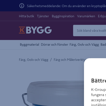
Säkerhetsmeddelande: Om du använder en kryptoplånb
Hitta butik
Tjänster
Bygginspiration
Varumärken
Erbj
Byggmaterial
Dörrar och Fönster
Färg, Golv och Vägg
Bad
/
/
Färg, Golv och Vägg
Färg och Måleriverktyg
Inomhus
Detaljerad beskrivning finns i produktbeskrivnings
Bättr
K-Group 
fungera 
accepter
inställni