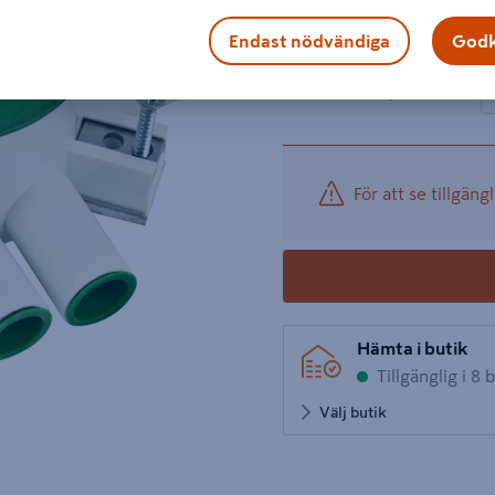
Visa mer produktinformati
Endast nödvändiga
Godk
1 produk
Antal
105 kr
−
/ ST
För att se tillgängl
Hämta i butik
Tillgänglig i 8 
Välj butik