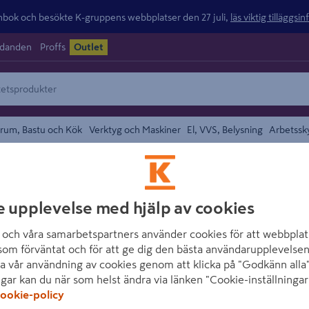
ok och besökte K-gruppens webbplatser den 27 juli,
läs viktig tilläggsi
udanden
Proffs
Outlet
rum, Bastu och Kök
Verktyg och Maskiner
El, VVS, Belysning
Arbetssk
/
 Lådor och Säkringar
Kopplingsdosor och Apparatdosor
området
GELIA
e upplevelse med hjälp av cookies
TAKDOSA GELIA
och våra samarbetspartners använder cookies för att webbplat
som förväntat och för att ge dig den bästa användarupplevelsen
Artikelnummer
:
866813
E
a vår användning av cookies genom att klicka på "Godkänn alla"
ngar kan du när som helst ändra via länken "Cookie-inställningar
Takdosa med putslock
ookie-policy