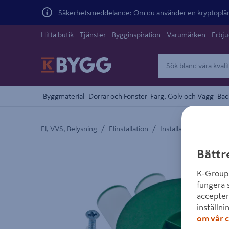
Säkerhetsmeddelande: Om du använder en kryptoplånb
Hitta butik
Tjänster
Bygginspiration
Varumärken
Erbj
Byggmaterial
Dörrar och Fönster
Färg, Golv och Vägg
Bad
/
/
El, VVS, Belysning
Elinstallation
Installationstillbehör
Detaljerad beskrivning finns i produktbeskrivnings
Bättr
K-Group 
fungera 
accepter
inställni
om vår c