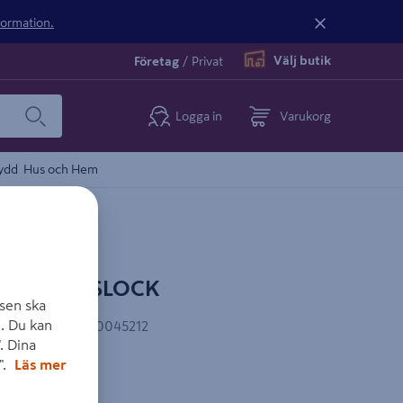
nformation.
Välj butik
Företag
/
Privat
Logga in
Varukorg
ydd
Hus och Hem
 MED PUTSLOCK
sen ska
. Du kan
AN-kod
:
7318270045212
. Dina
".
Läs mer