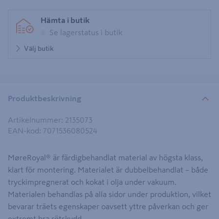
Hämta i butik
Se lagerstatus i butik
Välj butik
Produktbeskrivning
Artikelnummer
:
2135073
EAN-kod
:
7071536080524
MøreRoyal® är färdigbehandlat material av högsta klass,
klart för montering. Materialet är dubbelbehandlat – både
tryckimpregnerat och kokat i olja under vakuum.
Materialen behandlas på alla sidor under produktion, vilket
bevarar träets egenskaper oavsett yttre påverkan och ger
extremt bra rötskydd.