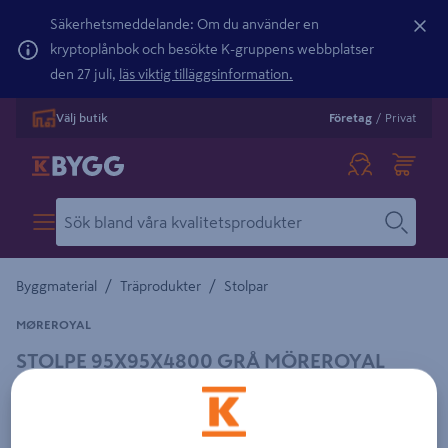
Säkerhetsmeddelande: Om du använder en
kryptoplånbok och besökte K-gruppens webbplatser
den 27 juli,
läs viktig tilläggsinformation.
Välj butik
Företag
/
Privat
/
/
Byggmaterial
Träprodukter
Stolpar
MØREROYAL
STOLPE 95X95X4800 GRÅ MÖREROYAL
Detaljerad beskrivning finns i produktbeskrivningsområdet