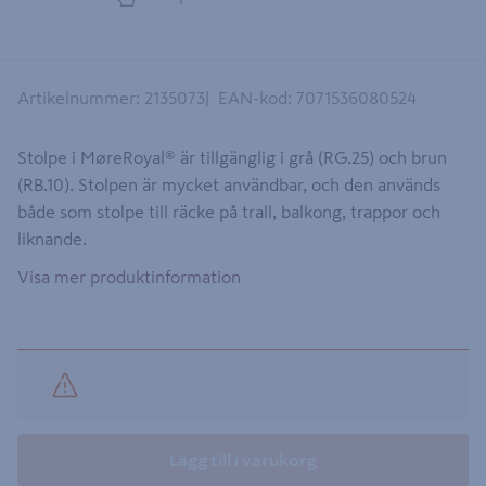
Artikelnummer
:
2135073
EAN-kod
:
7071536080524
Stolpe i MøreRoyal® är tillgänglig i grå (RG.25) och brun
(RB.10). Stolpen är mycket användbar, och den används
både som stolpe till räcke på trall, balkong, trappor och
liknande.
Visa mer produktinformation
Lägg till i varukorg