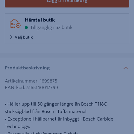
Lägg till i varukorg
Hämta i butik
Tillgänglig i 32 butik
Välj butik
Produktbeskrivning
Artikelnummer
:
1699875
EAN-kod
:
3165140017749
• Håller upp till 50 gånger längre än Bosch T118G
sticksågblad från Bosch i tuffa material
• Exceptionell hållbarhet är inbyggt i Bosch Carbide
Technology.
• Passar alla sticksågar med T-skaft.