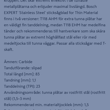
kroppen. Det skär extremt effektivt i de tuffaste
metallplåtarna och erbjuder maximal livslängd. Bosch
EXPERT 'Stainless Steel' sticksågblad for Thin Material
finns i två versioner: T118 AHM för extra tunna plåtar har
en väldigt fin tanddelning, medan T118 EHM har medelfina
tänder och rekommenderas till hantverkare som ska skära
tunna plåtar av extremt höghållfast stål eller rör med
medeltjocka till tunna väggar. Passar alla sticksågar med T-
skaft.
Ämnen: Carbide
Tandutförande: slipad
Total längd [mm]: 83
Tandning [mm]: 1,1
Tanddelning (TPI): 23
Användningsområde: tunna plåtar av rostfritt stål (rostfritt
stål) (1,5–3 mm)
Rekommenderad min. materialtjocklek (mm): 1,5