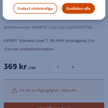
Dra på bilden för att zooma in
Endast nödvändiga
Godkänn alla
Artikelnummer
:
1699875
EAN-kod
:
3165140017749
EXPERT ‘Stainless Steel’ T 118 AHM sticksågblad, 3 st
Visa mer produktinformation
1 produkter
Antal
369 kr
−
+
/ FRP
För att se tillgänglighet, välj butik.