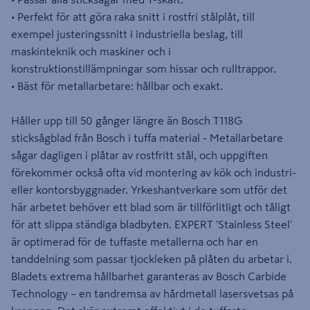
• Perfekt för att göra raka snitt i rostfri stålplåt, till
exempel justeringssnitt i industriella beslag, till
maskinteknik och maskiner och i
konstruktionstillämpningar som hissar och rulltrappor.
• Bäst för metallarbetare: hållbar och exakt.
Håller upp till 50 gånger längre än Bosch T118G
sticksågblad från Bosch i tuffa material - Metallarbetare
sågar dagligen i plåtar av rostfritt stål, och uppgiften
förekommer också ofta vid montering av kök och industri-
eller kontorsbyggnader. Yrkeshantverkare som utför det
här arbetet behöver ett blad som är tillförlitligt och tåligt
för att slippa ständiga bladbyten. EXPERT 'Stainless Steel'
är optimerad för de tuffaste metallerna och har en
tanddelning som passar tjockleken på plåten du arbetar i.
Bladets extrema hållbarhet garanteras av Bosch Carbide
Technology – en tandremsa av hårdmetall lasersvetsas på