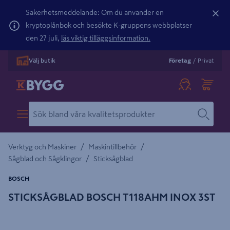
Säkerhetsmeddelande: Om du använder en
kryptoplånbok och besökte K-gruppens webbplatser
den 27 juli,
läs viktig tilläggsinformation.
Välj butik
Företag
/
Privat
/
/
Verktyg och Maskiner
Maskintillbehör
/
Sågblad och Sågklingor
Sticksågblad
BOSCH
STICKSÅGBLAD BOSCH T118AHM INOX 3ST
Detaljerad beskrivning finns i produktbeskrivningsområdet