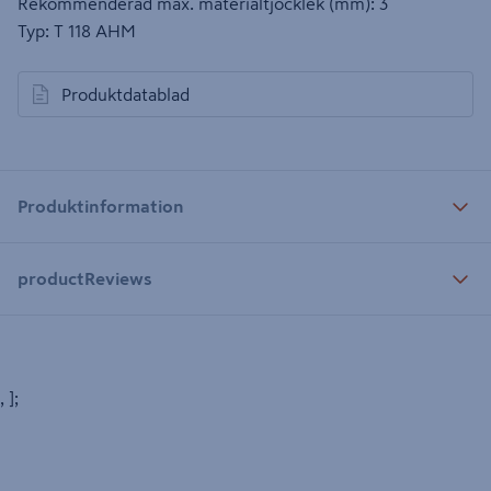
Rekommenderad max. materialtjocklek (mm): 3
Typ: T 118 AHM
Produktdatablad
öppnas i en ny flik
Produktinformation
productReviews
, ];