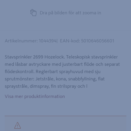
Dra på bilden för att zooma in
Artikelnummer
:
1044394
EAN-kod
:
5010646056601
Stavsprinkler 2699 Hozelock. Teleskopisk stavsprinkler
med låsbar avtryckare med justerbart flöde och separat
flödeskontroll. Reglerbart sprayhuvud med sju
sprutmönster: Jetstråle, kona, snabbfyllning, flat
spraystråle, dimspray, fin strilspray och l
Visa mer produktinformation