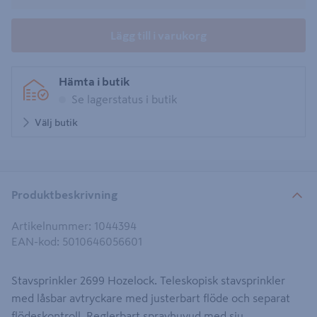
Lägg till i varukorg
Hämta i butik
Se lagerstatus i butik
Välj butik
Produktbeskrivning
Artikelnummer
:
1044394
EAN-kod
:
5010646056601
Stavsprinkler 2699 Hozelock. Teleskopisk stavsprinkler
med låsbar avtryckare med justerbart flöde och separat
flödeskontroll. Reglerbart sprayhuvud med sju