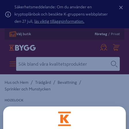
Säkerhetsmeddelande: Om du använder en
kryptoplånbok och besökte K-gruppens webbplatser
den 27 juli,
läs viktig tilläggsinformation.
Välj butik
Företag
/
Privat
/
/
/
Hus och Hem
Trädgård
Bevattning
Sprinkler och Munstycken
HOZELOCK
STAVSPRINKLER HOZELOCK TELESKOPISK
140