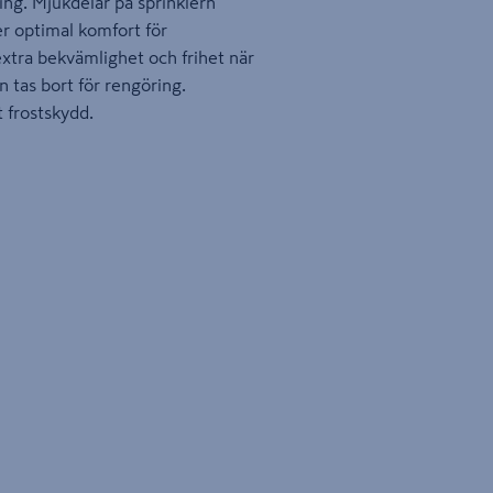
ring. Mjukdelar på sprinklern
r optimal komfort för
extra bekvämlighet och frihet när
n tas bort för rengöring.
 frostskydd.