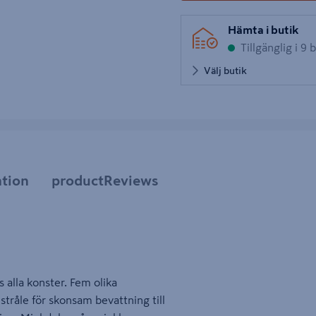
Hämta i butik
Tillgänglig i 9 
Välj butik
tion
productReviews
lla konster. Fem olika
tråle för skonsam bevattning till