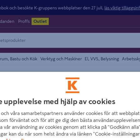
ok och besökte K-gruppens webbplatser den 27 juli,
läs viktig tilläggsi
udanden
Proffs
Outlet
rum, Bastu och Kök
Verktyg och Maskiner
El, VVS, Belysning
Arbetssk
Munstycken
området
GARDENA
SPRINKLERPIST
e upplevelse med hjälp av cookies
och våra samarbetspartners använder cookies för att webbplat
Artikelnummer
:
1519772
E
som förväntat och för att ge dig den bästa användarupplevelsen
a vår användning av cookies genom att klicka på "Godkänn alla"
Nyhet från GARDENA som be
ngar kan du när som helst ändra via länken "Cookie-inställningar
spraymönster; från fin sp