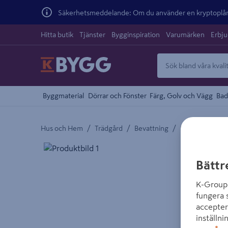
Säkerhetsmeddelande: Om du använder en kryptoplånb
Hitta butik
Tjänster
Bygginspiration
Varumärken
Erbj
Byggmaterial
Dörrar och Fönster
Färg, Golv och Vägg
Bad
/
/
/
Hus och Hem
Trädgård
Bevattning
Sprinkler och 
Detaljerad beskrivning finns i produktbeskrivnings
Bättr
K-Group 
fungera 
accepter
inställni