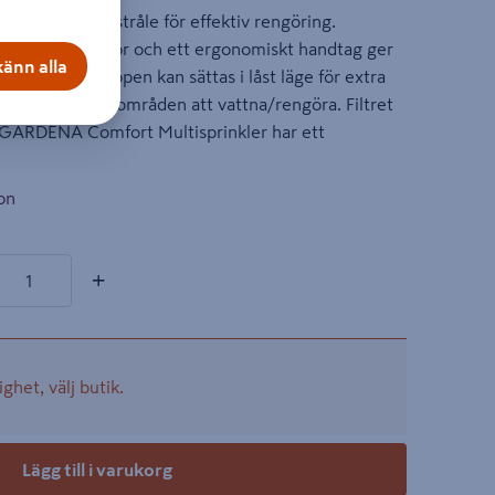
åle och flat jetstråle för effektiv rengöring.
yddar från skador och ett ergonomiskt handtag ger
änn alla
ren. Startknappen kan sättas i låst läge för extra
r du har större områden att vattna/rengöra. Filtret
. GARDENA Comfort Multisprinkler har ett
on
ter
+
ighet, välj butik.
Lägg till i varukorg