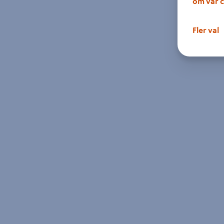
om vår c
Fler val