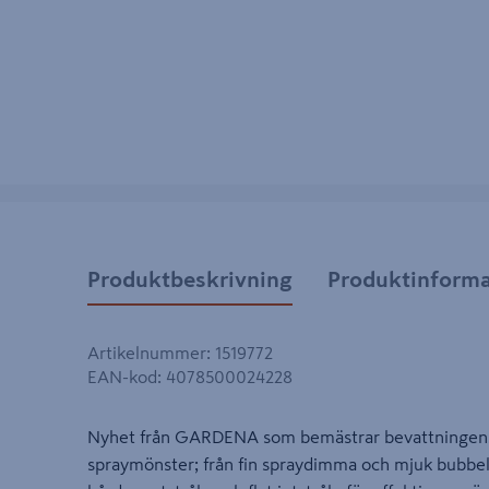
Produktbeskrivning
Produktinforma
Artikelnummer
:
1519772
EAN-kod
:
4078500024228
Nyhet från GARDENA som bemästrar bevattningens a
spraymönster; från fin spraydimma och mjuk bubbels