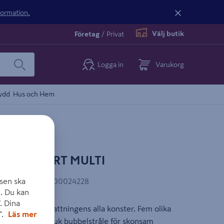
nformation.
Välj butik
Företag
/
Privat
Logga in
Varukorg
ydd
Hus och Hem
OL COMFORT MULTI
sen ska
AN-kod
:
4078500024228
. Du kan
. Dina
mästrar bevattningens alla konster. Fem olika
".
Läs mer
raydimma och mjuk bubbelstråle för skonsam