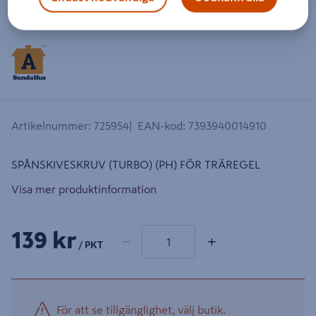
Dra på bilden för att zooma in
Artikelnummer
:
725954
EAN-kod
:
7393940014910
SPÅNSKIVESKRUV (TURBO) (PH) FÖR TRÄREGEL
Visa mer produktinformation
1 produkter
Antal
139 kr
−
+
/ PKT
För att se tillgänglighet, välj butik.