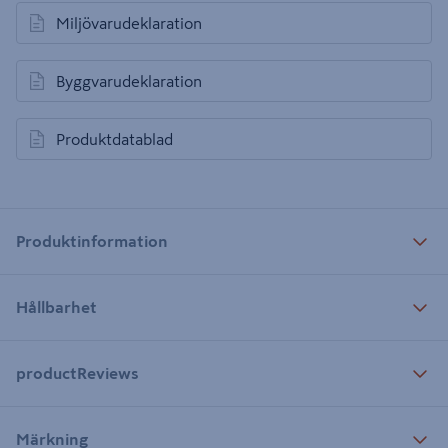
Miljövarudeklaration
öppnas i en ny flik
Byggvarudeklaration
öppnas i en ny flik
Produktdatablad
öppnas i en ny flik
Produktinformation
Hållbarhet
productReviews
Märkning