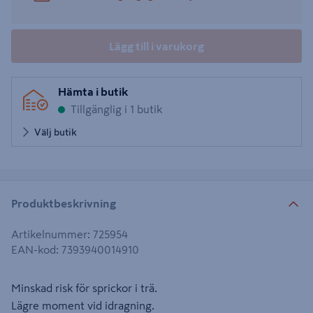
Lägg till i varukorg
Hämta i butik
Tillgänglig i 1 butik
Välj butik
Produktbeskrivning
Artikelnummer
:
725954
EAN-kod
:
7393940014910
Minskad risk för sprickor i trä.
Lägre moment vid idragning.