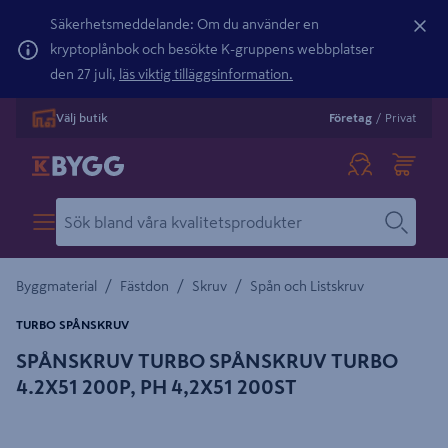
Säkerhetsmeddelande: Om du använder en
kryptoplånbok och besökte K-gruppens webbplatser
den 27 juli,
läs viktig tilläggsinformation.
Välj butik
Företag
/
Privat
/
/
/
Byggmaterial
Fästdon
Skruv
Spån och Listskruv
TURBO SPÅNSKRUV
SPÅNSKRUV TURBO SPÅNSKRUV TURBO
4.2X51 200P, PH 4,2X51 200ST
Detaljerad beskrivning finns i produktbeskrivningsområdet