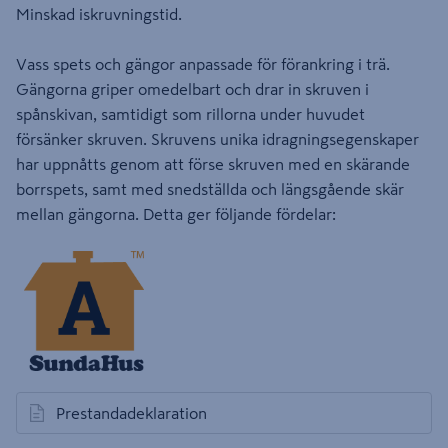
Minskad iskruvningstid.
Vass spets och gängor anpassade för förankring i trä.
Gängorna griper omedelbart och drar in skruven i
spånskivan, samtidigt som rillorna under huvudet
försänker skruven. Skruvens unika idragningsegenskaper
har uppnåtts genom att förse skruven med en skärande
borrspets, samt med snedställda och längsgående skär
mellan gängorna. Detta ger följande fördelar:
Prestandadeklaration
öppnas i en ny flik