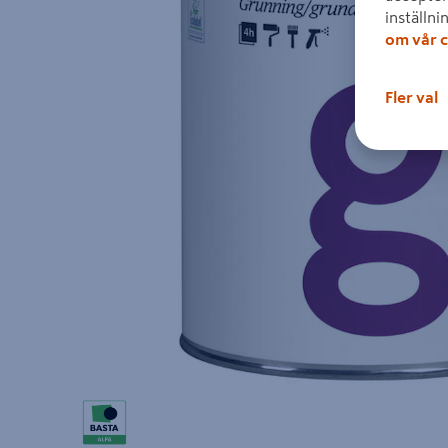
inställni
om vår c
Fler val