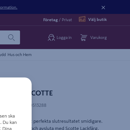
nformation.
Välj butik
Företag
/
Privat
Logga in
Varukorg
ydd
Hus och Hem
BAS 0,9L SCOTTE
AN-kod
:
7311230513288
sen ska
 vägen till det perfekta slutresultatet smidigare.
. Du kan
te Snickerislip och avsluta med Scotte Lackfärg.
. Dina