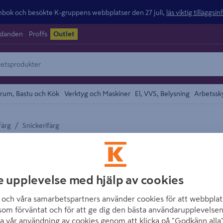
ok och besökte K-gruppens webbplatser den 27 juli,
läs viktig tilläggsi
udanden
Proffs
Outlet
rum, Bastu och Kök
Verktyg och Maskiner
El, VVS, Belysning
Arbetssk
/
färg
Snickerifärg
området
BECKERS
SNICKERISLIP C-
e upplevelse med hjälp av cookies
Artikelnummer
:
205516
E
och våra samarbetspartners använder cookies för att webbplat
Grunda med en färg som gör
som förväntat och för att ge dig den bästa användarupplevelsen
Måla slipade ytor med Scot
a vår användning av cookies genom att klicka på "Godkänn alla"