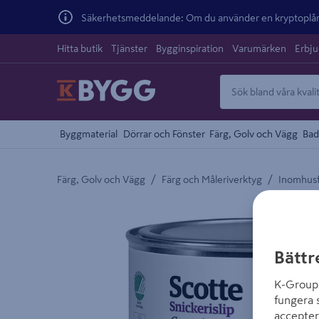
Säkerhetsmeddelande: Om du använder en kryptoplånb
Hitta butik
Tjänster
Bygginspiration
Varumärken
Erbj
Byggmaterial
Dörrar och Fönster
Färg, Golv och Vägg
Bad
/
/
Färg, Golv och Vägg
Färg och Måleriverktyg
Inomhus
Detaljerad beskrivning finns i produktbeskrivnings
Bättr
K-Group 
fungera 
accepter