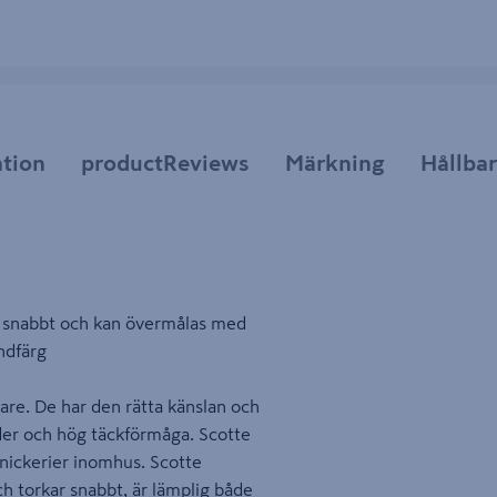
tion
productReviews
Märkning
Hållba
ar snabbt och kan övermålas med
ndfärg
are. De har den rätta känslan och
ider och hög täckförmåga. Scotte
 snickerier inomhus. Scotte
ch torkar snabbt, är lämplig både