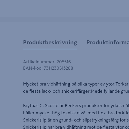
Produktbeskrivning
Produktinforma
Artikelnummer
:
205516
EAN-kod
:
7311230513288
Mycket bra vidhäftning på olika typer av ytor;Tork
de flesta lack- och snickerifärger;Medelfyllande gru
Brytbas C. Scotte är Beckers produkter för yrkesmål
håller mycket hög teknisk nivå, med t.ex. bra torkt
Snickerislip är en grund- och slipstrykningsfärg för
Snickerislip har bra vidhäftning mot de flesta ytor o