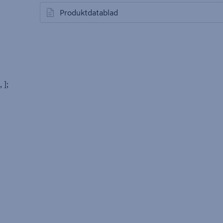
Produktdatablad
öppnas i en ny flik
, ];