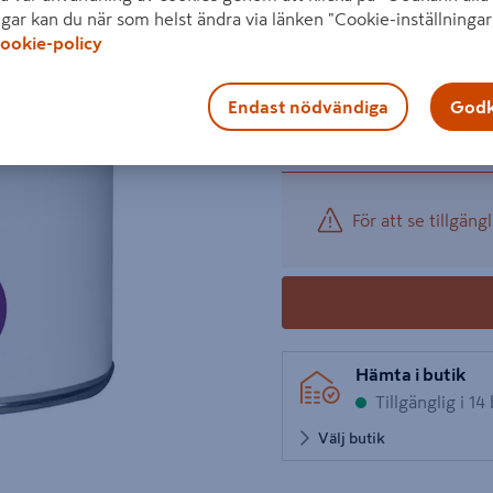
ngar kan du när som helst ändra via länken "Cookie-inställningar
Visa mer produktinformati
ookie-policy
1 produk
Antal
229 kr
Endast nödvändiga
Godk
−
/ ST
För att se tillgängl
Hämta i butik
Tillgänglig i 14
Välj butik