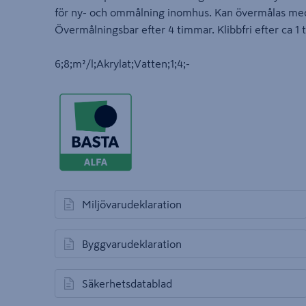
för ny- och ommålning inomhus. Kan övermålas med 
Övermålningsbar efter 4 timmar. Klibbfri efter ca 1
6;8;m²/l;Akrylat;Vatten;1;4;-
Miljövarudeklaration
öppnas i en ny flik
Byggvarudeklaration
öppnas i en ny flik
Säkerhetsdatablad
öppnas i en ny flik