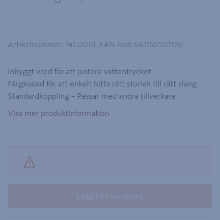
Artikelnummer
:
1413200
EAN-kod
:
6411501511126
Inbyggt vred för att justera vattentrycket
Färgkodad för att enkelt hitta rätt storlek till rätt slang
Standardkoppling – Passar med andra tillverkare
Visa mer produktinformation
Lägg till i varukorg