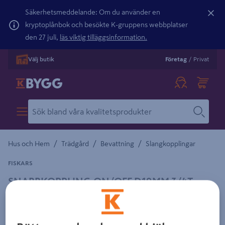
Säkerhetsmeddelande: Om du använder en
kryptoplånbok och besökte K-gruppens webbplatser
den 27 juli,
läs viktig tilläggsinformation.
Välj butik
Företag
/
Privat
/
/
/
Hus och Hem
Trädgård
Bevattning
Slangkopplingar
FISKARS
SNABBKOPPLING ON/OFF D19MM 3/4T
Detaljerad beskrivning finns i produktbeskrivningsområdet