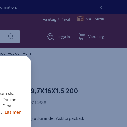
nformation.
Välj butik
Företag
/
Privat
Logga in
Varukorg
ydd
Hus och Hem
BO T41Z 9,7X16X1,5 200
sen ska
. Du kan
AN-kod
:
7318978114388
. Dina
".
Läs mer
ade i förzinkat (Z) utförande. Askförpackad.