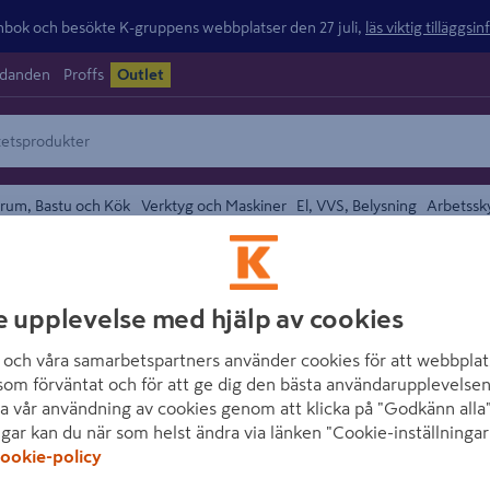
ok och besökte K-gruppens webbplatser den 27 juli,
läs viktig tilläggsi
udanden
Proffs
Outlet
rum, Bastu och Kök
Verktyg och Maskiner
El, VVS, Belysning
Arbetssk
ehör Gångjärn
e upplevelse med hjälp av cookies
området
BÅREBO
SLITRINGAR BÅRE
och våra samarbetspartners använder cookies för att webbplat
som förväntat och för att ge dig den bästa användarupplevelsen
Artikelnummer
:
535299
E
a vår användning av cookies genom att klicka på "Godkänn alla"
ngar kan du när som helst ändra via länken "Cookie-inställningar
Slitring 41 Bårebo. Tillverk
ookie-policy