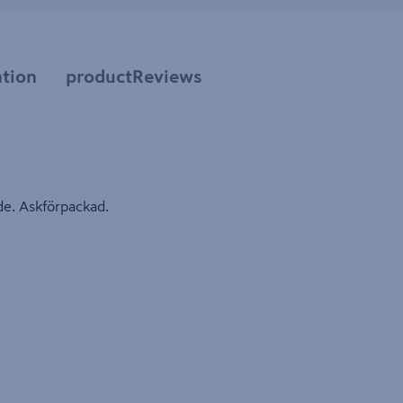
tion
productReviews
nde. Askförpackad.