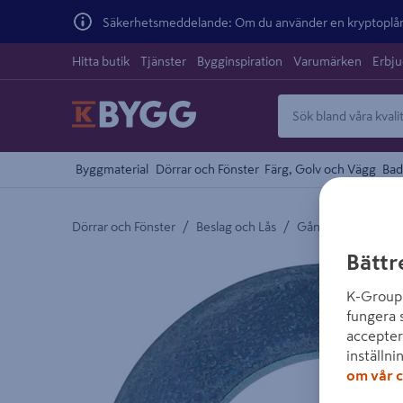
Säkerhetsmeddelande: Om du använder en kryptoplånb
Hitta butik
Tjänster
Bygginspiration
Varumärken
Erbj
Byggmaterial
Dörrar och Fönster
Färg, Golv och Vägg
Bad
/
/
/
Dörrar och Fönster
Beslag och Lås
Gångjärn
Tillb
Bättr
Detaljerad beskrivning finns i produktbeskrivnings
K-Group 
fungera 
accepter
inställni
om vår c