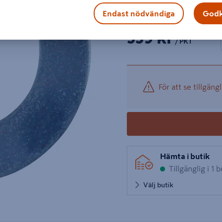
Visa mer produktinformati
Endast nödvändiga
Godk
1 prod
Antal
559 kr
−
/ PKT
För att se tillgängl
Hämta i butik
Tillgänglig i 1 b
Välj butik