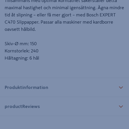
Tillsammans med optimal korntäthet säkerställer detta
maximal hastighet och minimal igensättning. Ägna mindre
tid åt slipning – eller få mer gjort – med Bosch EXPERT
C470 Slippapper. Passar alla maskiner med kardborre
oavsett hålbild.
Skiv-Ø mm: 150
Kornstorlek: 240
Håltagning: 6 hål
Produktinformation
productReviews