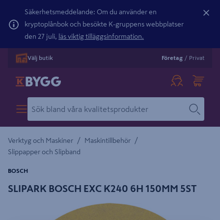
Säkerhetsmeddelande: Om du använder en
kryptoplånbok och besökte K-gruppens webbplatser
den 27 juli,
läs viktig tilläggsinformation.
Välj butik
Företag
/
Privat
/
/
Verktyg och Maskiner
Maskintillbehör
Slippapper och Slipband
BOSCH
SLIPARK BOSCH EXC K240 6H 150MM 5ST
Detaljerad beskrivning finns i produktbeskrivningsområdet