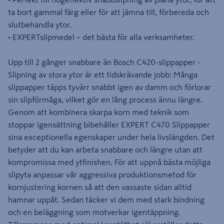
ta bort gammal färg eller för att jämna till, förbereda och
slutbehandla ytor.
• EXPERTslipmedel – det bästa för alla verksamheter.
Upp till 2 gånger snabbare än Bosch C420-slippapper -
Slipning av stora ytor är ett tidskrävande jobb: Många
slippapper täpps tyvärr snabbt igen av damm och förlorar
sin slipförmåga, vilket gör en lång process ännu längre.
Genom att kombinera skarpa korn med teknik som
stoppar igensättning bibehåller EXPERT C470 Slippapper
sina exceptionella egenskaper under hela livslängden. Det
betyder att du kan arbeta snabbare och längre utan att
kompromissa med ytfinishen. För att uppnå bästa möjliga
slipyta anpassar vår aggressiva produktionsmetod för
kornjustering kornen så att den vassaste sidan alltid
hamnar uppåt. Sedan täcker vi dem med stark bindning
och en beläggning som motverkar igentäppning.