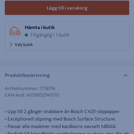
Lägg till i varukorg
Hämta i butik
Tillgänglig i 1 butik
Välj butik
Produktbeskrivning
Artikelnummer
:
1738116
EAN-kod
:
4059952541570
• Upp till 2 gånger snabbare än Bosch C420-slippapper
• Exceptionell slipning med Bosch Surface Structure.
• Passar alla maskiner med kardborre oavsett hålbild.
• Perfekt till högeffektiv snabbslipning av plana ytor, för att