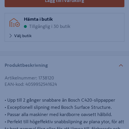
Lägg till i varukorg
Hämta i butik
Tillgänglig i 30 butik
Välj butik
Produktbeskrivning
Artikelnummer
:
1738120
EAN-kod
:
4059952541624
• Upp till 2 gånger snabbare än Bosch C420-slippapper
• Exceptionell slipning med Bosch Surface Structure.
• Passar alla maskiner med kardborre oavsett hålbild.
• Perfekt till högeffektiv snabbslipning av plana ytor, för att
ta bort gammal färg eller för att jämna till, förbereda och