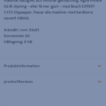
maximal hastighet och minimal igensättning. Ägna mindre
tid åt slipning – eller få mer gjort – med Bosch EXPERT
C470 Slippapper. Passar alla maskiner med kardborre
oavsett hålbild.
Arkmått i mm: 93x93
Kornstorlek: 60
Håltagning: 6 hål
Produktinformation
productReviews