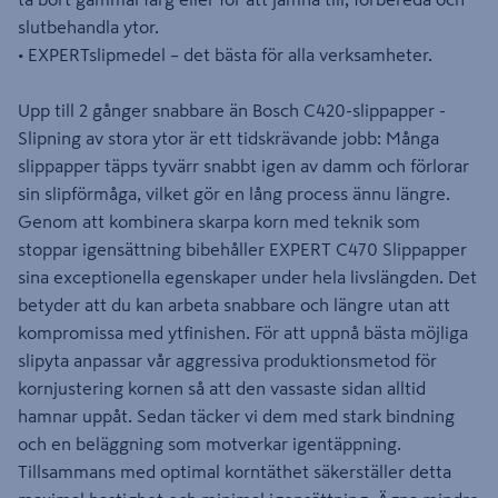
slutbehandla ytor.
• EXPERTslipmedel – det bästa för alla verksamheter.
Upp till 2 gånger snabbare än Bosch C420-slippapper -
Slipning av stora ytor är ett tidskrävande jobb: Många
slippapper täpps tyvärr snabbt igen av damm och förlorar
sin slipförmåga, vilket gör en lång process ännu längre.
Genom att kombinera skarpa korn med teknik som
stoppar igensättning bibehåller EXPERT C470 Slippapper
sina exceptionella egenskaper under hela livslängden. Det
betyder att du kan arbeta snabbare och längre utan att
kompromissa med ytfinishen. För att uppnå bästa möjliga
slipyta anpassar vår aggressiva produktionsmetod för
kornjustering kornen så att den vassaste sidan alltid
hamnar uppåt. Sedan täcker vi dem med stark bindning
och en beläggning som motverkar igentäppning.
Tillsammans med optimal korntäthet säkerställer detta