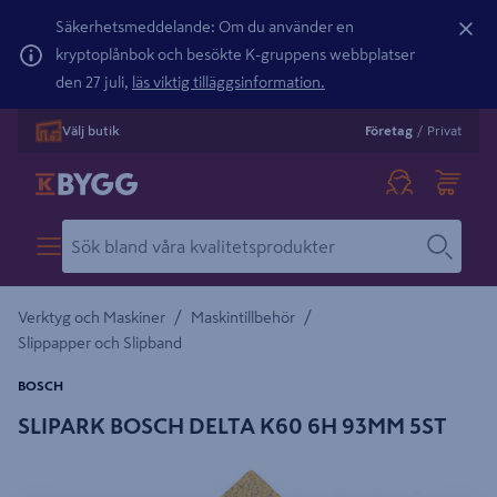
Säkerhetsmeddelande: Om du använder en
kryptoplånbok och besökte K-gruppens webbplatser
den 27 juli,
läs viktig tilläggsinformation.
Välj butik
Företag
/
Privat
/
/
Verktyg och Maskiner
Maskintillbehör
Slippapper och Slipband
BOSCH
SLIPARK BOSCH DELTA K60 6H 93MM 5ST
Detaljerad beskrivning finns i produktbeskrivningsområdet