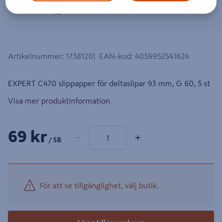
Dra på bilden för att zooma in
Artikelnummer
:
1738120
EAN-kod
:
4059952541624
EXPERT C470 slippapper för deltaslipar 93 mm, G 60, 5 st
Visa mer produktinformation
1 produkter
Antal
69 kr
−
+
/ SB
För att se tillgänglighet, välj butik.