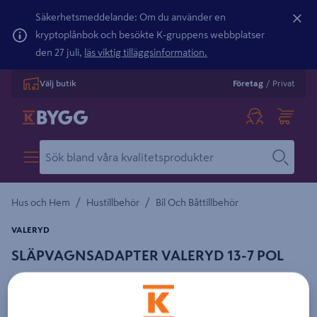
Säkerhetsmeddelande: Om du använder en
kryptoplånbok och besökte K-gruppens webbplatser
den 27 juli,
läs viktig tilläggsinformation.
Välj butik
Företag
/
Privat
/
/
Hus och Hem
Hustillbehör
Bil Och Båttillbehör
VALERYD
SLÄPVAGNSADAPTER VALERYD 13-7 POL
Detaljerad beskrivning finns i produktbeskrivningsområdet