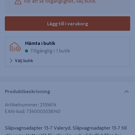
För att se tillgänglighet, välj butik.
Lägg till i varukorg
Hämta i butik
Tillgänglig i 1 butik
Välj butik
Produktbeskrivning
Artikelnummer
:
2155614
EAN-kod
:
7340005538140
Släpvagnsadapter 13-7 Valeryd. Släpvagnsadapter 13-7 till