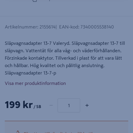
Artikelnummer
:
2155614
EAN-kod
:
7340005538140
Släpvagnsadapter 13-7 Valeryd. Släpvagnsadapter 13-7 till
släpvagn. Vattentät för alla väg- och väderförhållanden.
Förzinkade kontaktytor. Tillverkad i plast för att vara lätt
och hållbar. Hög kvalitet och pålitlig anslutning.
Släpvagnsadapter 13-7-p
Visa mer produktinformation
1 produkter
Antal
199 kr
−
+
/ SB