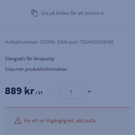
Dra på bilden för att zooma in
Artikelnummer
:
212916
EAN-kod
:
7392462008766
Slangsats för länspump
Visa mer produktinformation
1 produkter
Antal
889 kr
−
+
/ ST
För att se tillgänglighet, välj butik.