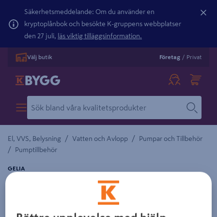
Säkerhetsmeddelande: Om du använder en
kryptoplånbok och besökte K-gruppens webbplatser
den 27 juli,
läs viktig tilläggsinformation.
Välj butik
Företag
/
Privat
/
/
El, VVS, Belysning
Vatten och Avlopp
Pumpar och Tillbehör
/
Pumptillbehör
GELIA
SLANGSATS GELIA LÄNSPUMP 32MM 10M,
10M MED KLAMMA