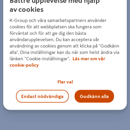
Bättre upplevelse med hjälp
Detaljerad beskrivning finns i produktbeskrivningsområdet
av cookies
K-Group och våra samarbetspartners använder
cookies för att webbplatsen ska fungera som
förväntat och för att ge dig den bästa
användarupplevelsen. Du kan acceptera vår
användning av cookies genom att klicka på "Godkänn
alla". Dina inställningar kan du när som helst ändra via
länken "Cookie-inställningar".
Läs mer om vår
cookie-policy
Fler val
Endast nödvändiga
Godkänn alla