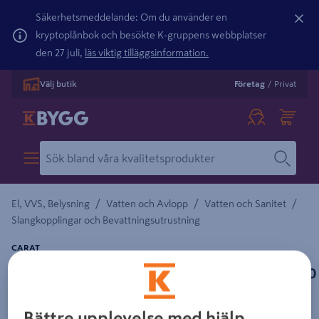
Säkerhetsmeddelande: Om du använder en
kryptoplånbok och besökte K-gruppens webbplatser
den 27 juli,
läs viktig tilläggsinformation.
Välj butik
Företag
/
Privat
/
/
/
El, VVS, Belysning
Vatten och Avlopp
Vatten och Sanitet
Slangkopplingar och Bevattningsutrustning
CARAT
SLANGNIPPEL CARAT 15XR15UTV 3414, 40510
Detaljerad beskrivning finns i produktbeskrivningsområdet
Bättre upplevelse med hjälp