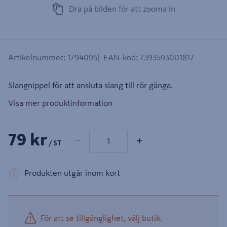
Dra på bilden för att zooma in
Artikelnummer
:
1794095
EAN-kod
:
7393593001817
Slangnippel för att ansluta slang till rör gänga.
Visa mer produktinformation
1 produkter
Antal
79 kr
−
+
/ ST
Produkten utgår inom kort
För att se tillgänglighet, välj butik.