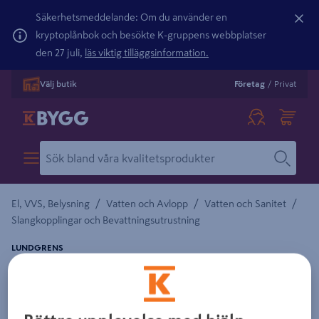
Säkerhetsmeddelande: Om du använder en
kryptoplånbok och besökte K-gruppens webbplatser
den 27 juli,
läs viktig tilläggsinformation.
Välj butik
Företag
/
Privat
/
/
/
El, VVS, Belysning
Vatten och Avlopp
Vatten och Sanitet
Slangkopplingar och Bevattningsutrustning
LUNDGRENS
SLANGKLÄMMA ABA 58-75
Detaljerad beskrivning finns i produktbeskrivningsområdet