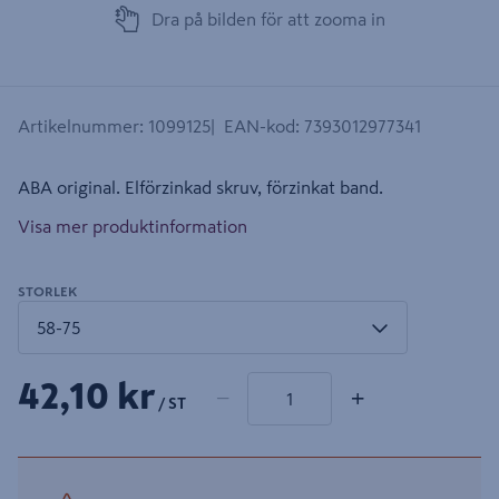
Dra på bilden för att zooma in
Artikelnummer
:
1099125
EAN-kod
:
7393012977341
ABA original. Elförzinkad skruv, förzinkat band.
Visa mer produktinformation
STORLEK
1 produkter
Antal
42,10 kr
−
+
/ ST