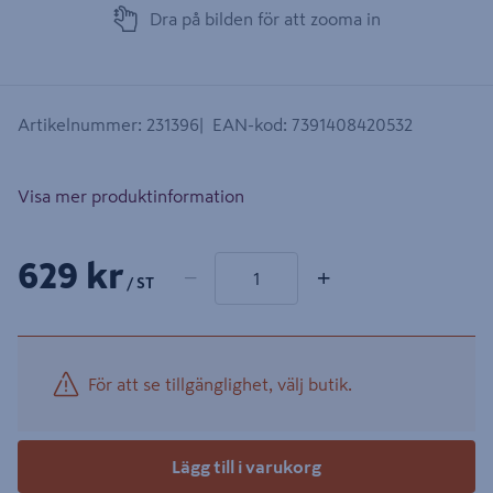
Dra på bilden för att zooma in
Artikelnummer
:
231396
EAN-kod
:
7391408420532
Visa mer produktinformation
1 produkter
Antal
629 kr
−
+
/ ST
För att se tillgänglighet, välj butik.
Lägg till i varukorg