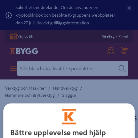
Säkerhetsmeddelande: Om du använder en
kryptoplånbok och besökte K-gruppens webbplatser
den 27 juli,
läs viktig tilläggsinformation.
Välj butik
Företag
/
Privat
/
/
Verktyg och Maskiner
Handverktyg
/
Hammare och Brytverktyg
Släggor
HULTAFORS
SLÄGGSKAFT 900X45X35MM 36" HULTAFORS
Detaljerad beskrivning finns i produktbeskrivningsområdet
Bättre upplevelse med hjälp