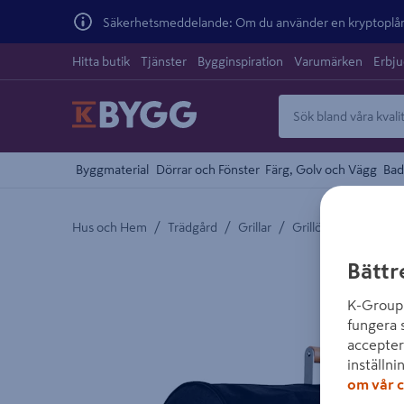
Säkerhetsmeddelande: Om du använder en kryptoplånb
Hitta butik
Tjänster
Bygginspiration
Varumärken
Erbj
Byggmaterial
Dörrar och Fönster
Färg, Golv och Vägg
Bad
/
/
/
Hus och Hem
Trädgård
Grillar
Grillöverdrag
Detaljerad beskrivning finns i produktbeskrivnings
Bättr
K-Group 
fungera 
accepter
inställni
om vår c