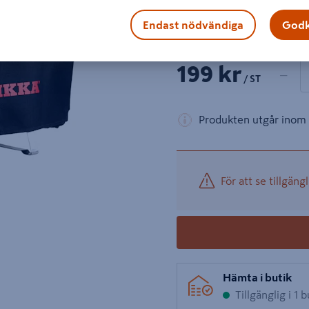
Skyddsöverdrag till rökugn
Visa mer produktinformati
Endast nödvändiga
Godk
1 produk
Antal
199 kr
−
/ ST
Produkten utgår inom 
För att se tillgängl
Hämta i butik
Tillgänglig i 1 b