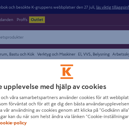
ok och besökte K-gruppens webbplatser den 27 juli,
läs viktig tilläggsi
udanden
Proffs
Outlet
rum, Bastu och Kök
Verktyg och Maskiner
El, VVS, Belysning
Arbetssk
området
MUURIKKA
e upplevelse med hjälp av cookies
SKYDDSÖVERDR
och våra samarbetspartners använder cookies för att webbplat
1100W
som förväntat och för att ge dig den bästa användarupplevelsen
a vår användning av cookies genom att klicka på "Godkänn alla"
Artikelnummer
:
1697641
ngar kan du när som helst ändra via länken "Cookie-inställningar
ookie-policy