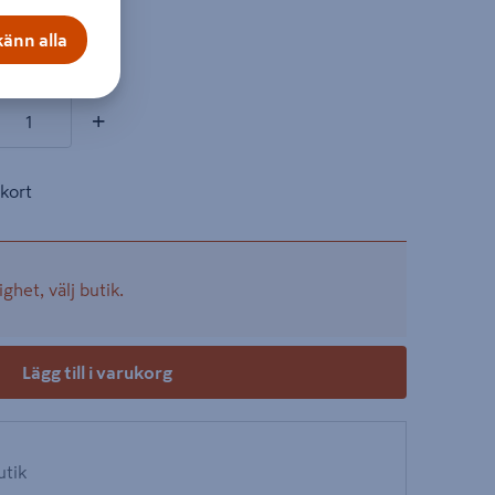
.
on
änn alla
ter
+
kort
ighet, välj butik.
Lägg till i varukorg
utik