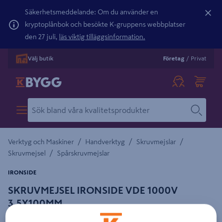
Säkerhetsmeddelande: Om du använder en
kryptoplånbok och besökte K-gruppens webbplatser
den 27 juli,
läs viktig tilläggsinformation.
Välj butik
Företag
/
Privat
/
/
/
Verktyg och Maskiner
Handverktyg
Skruvmejslar
/
Skruvmejsel
Spårskruvmejslar
IRONSIDE
SKRUVMEJSEL IRONSIDE VDE 1000V
3,5X100MM