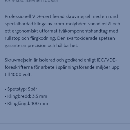
EAN-kod
:
3394661200853
Professionell VDE-certifierad skruvmejsel med en rund
specialhärdad klinga av krom-molybden-vanadinstål och
ett ergonomiskt utformat tvåkomponentshandtag med
rullstop och färgkodning. Den svartoxiderade spetsen
garanterar precision och hållbarhet.
Skruvmejseln är isolerad och godkänd enligt IEC/VDE-
föreskrifterna för arbete i spänningsförande miljöer upp
till 1000 volt.
• Spetstyp: Spår
• Klingbredd: 3,5 mm
• Klinglängd: 100 mm