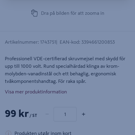
Dra på bilden för att zooma in
Artikelnummer
:
1743751
EAN-kod
:
3394661200853
Professionell VDE-certifierad skruvmejsel med skydd för
upp till 1000 volt. Rund specialhärdad klinga av krom-
molybden-vanadinstål och ett behaglig, ergonomisk
tvåkomponentshandtag. För raka spår.
Visa mer produktinformation
1 produkter
Antal
99 kr
−
+
/ ST
Produkten utgår inom kort