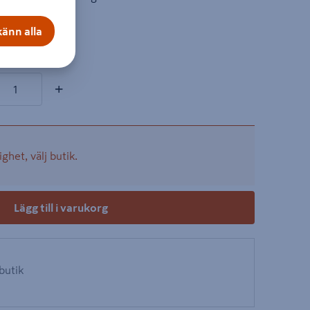
änn alla
on
ter
+
ighet, välj butik.
Lägg till i varukorg
 butik