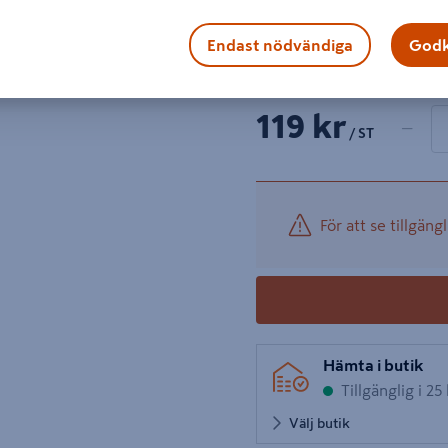
tvåkomponentshandtag.
Endast nödvändiga
Godk
Visa mer produktinformati
1 produk
Antal
119 kr
−
/ ST
För att se tillgängl
Hämta i butik
Tillgänglig i 25
Välj butik