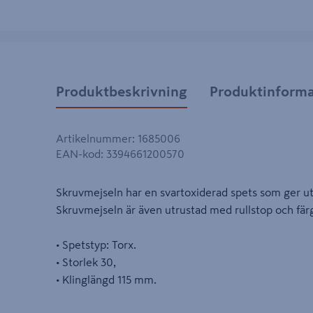
Produktbeskrivning
Produktinforma
Artikelnummer
:
1685006
EAN-kod
:
3394661200570
Skruvmejseln har en svartoxiderad spets som ger ut
Skruvmejseln är även utrustad med rullstop och fär
• Spetstyp: Torx.
• Storlek 30,
• Klinglängd 115 mm.