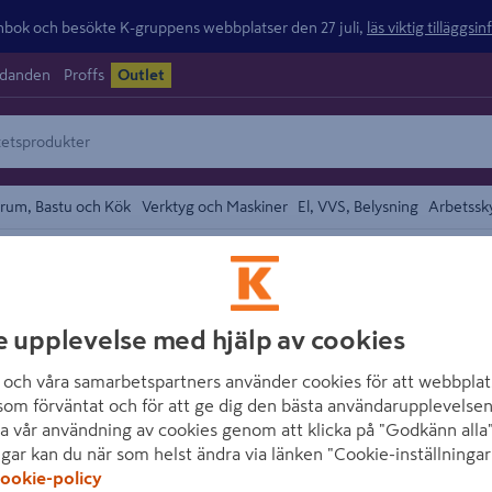
ok och besökte K-gruppens webbplatser den 27 juli,
läs viktig tilläggsi
udanden
Proffs
Outlet
rum, Bastu och Kök
Verktyg och Maskiner
El, VVS, Belysning
Arbetssk
Torx-Skruvmejslar
området
IRONSIDE
e upplevelse med hjälp av cookies
SKRUVMEJSEL I
och våra samarbetspartners använder cookies för att webbplat
Artikelnummer
:
1685006
som förväntat och för att ge dig den bästa användarupplevelsen
a vår användning av cookies genom att klicka på "Godkänn alla"
ngar kan du när som helst ändra via länken "Cookie-inställningar
Ironside-skruvmejseln för 
ookie-policy
vanadinstål, en svartoxide