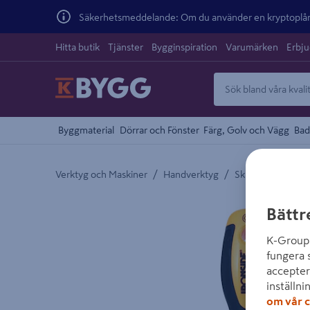
Säkerhetsmeddelande: Om du använder en kryptoplånb
Hitta butik
Tjänster
Bygginspiration
Varumärken
Erbj
Byggmaterial
Dörrar och Fönster
Färg, Golv och Vägg
Bad
/
/
/
Verktyg och Maskiner
Handverktyg
Skruvmejslar
Detaljerad beskrivning finns i produktbeskrivnings
Bättr
K-Group 
fungera 
accepter
inställni
om vår c