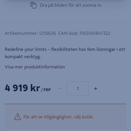
Dra på bilden för att zooma in
Artikelnummer
:
1215824
EAN-kod
:
3165140847322
Redefine your limits – flexibiliteten hos fem lösningar i ett
kompakt verktyg.
Visa mer produktinformation
1 produkter
Antal
4 919 kr
−
+
/ FRP
För att se tillgänglighet, välj butik.