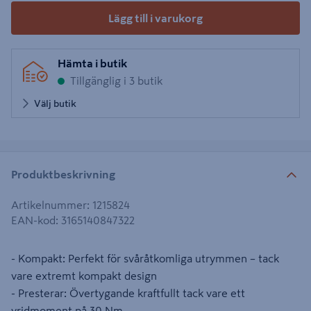
Lägg till i varukorg
Hämta i butik
Tillgänglig i 3 butik
Välj butik
Produktbeskrivning
Artikelnummer
:
1215824
EAN-kod
:
3165140847322
- Kompakt: Perfekt för svåråtkomliga utrymmen – tack
vare extremt kompakt design
- Presterar: Övertygande kraftfullt tack vare ett
vridmoment på 30 Nm