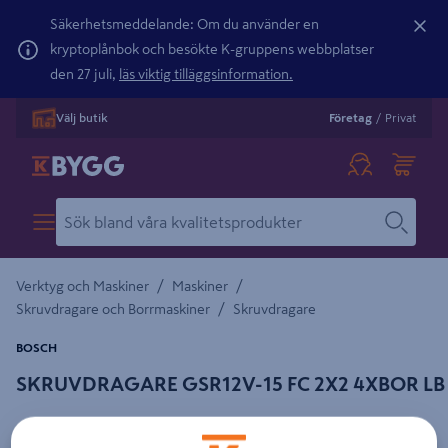
Säkerhetsmeddelande: Om du använder en
kryptoplånbok och besökte K-gruppens webbplatser
den 27 juli,
läs viktig tilläggsinformation.
Välj butik
Företag
/
Privat
/
/
Verktyg och Maskiner
Maskiner
/
Skruvdragare och Borrmaskiner
Skruvdragare
BOSCH
SKRUVDRAGARE GSR12V-15 FC 2X2 4XBOR LB
Detaljerad beskrivning finns i produktbeskrivningsområdet