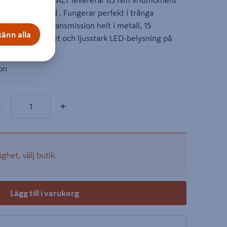
dragare från DEWALT levererar 65 Nm vridmoment
a och batteritid . Fungerar perfekt i trånga
är 2-växlad transmission helt i metall, 15
änn alla
ad mångsidighet och ljusstark LED-belysning på
lighet.
on
rodukter
al
−
+
ighet, välj butik.
Lägg till i varukorg