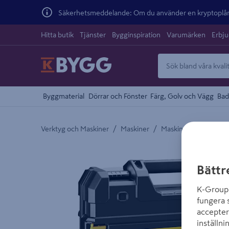
Säkerhetsmeddelande: Om du använder en kryptoplånb
Hitta butik
Tjänster
Bygginspiration
Varumärken
Erbj
Byggmaterial
Dörrar och Fönster
Färg, Golv och Vägg
Bad
/
/
Verktyg och Maskiner
Maskiner
Maskinpaket
Detaljerad beskrivning finns i produktbeskrivnings
Bättr
K-Group 
fungera 
accepter
inställni