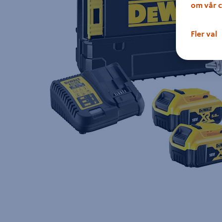
om vår c
Fler val