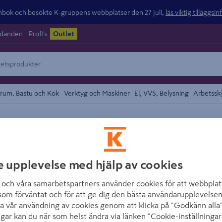
ok och besökte K-gruppens webbplatser den 27 juli,
läs viktig tilläggsi
udanden
Proffs
Outlet
rum, Bastu och Kök
Verktyg och Maskiner
El, VVS, Belysning
Arbetssk
området
DEWALT
SKRUVDRAGARE 
e upplevelse med hjälp av cookies
2X5AH
och våra samarbetspartners använder cookies för att webbplat
som förväntat och för att ge dig den bästa användarupplevelsen
Artikelnummer
:
1568883
a vår användning av cookies genom att klicka på "Godkänn alla"
ngar kan du när som helst ändra via länken "Cookie-inställningar