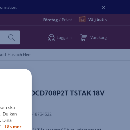
nformation.
Välj butik
Företag
/
Privat
Logga in
Varukorg
ydd
Hus och Hem
DEWALT DCD708P2T TSTAK 18V
sen ska
. Du kan
EAN-kod
:
5035048734322
. Dina
".
Läs mer