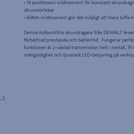
• 15 positioners vridmoment för konstant skruvdragn
skruvstorlekar
• 65Nm vridmoment gör det möjligt att klara tuffa m
Denna Kolborstfria skruvdragare från DEWALT leve
förbättrad prestanda och batteritid . Fungerar perf
funktioner är 2-växlad transmission helt i metall, 1
mångsidighet och ljusstark LED-belysning på verktyg
, ];