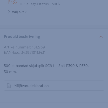
Se lagerstatus i butik
Välj butik
Produktbeskrivning
Artikelnummer
:
1512739
EAN-kod
:
3439510113431
500 st bandad skjutspik SC9 till Spit P390 & P370.
30 mm.
Miljövarudeklaration
öppnas i en ny flik