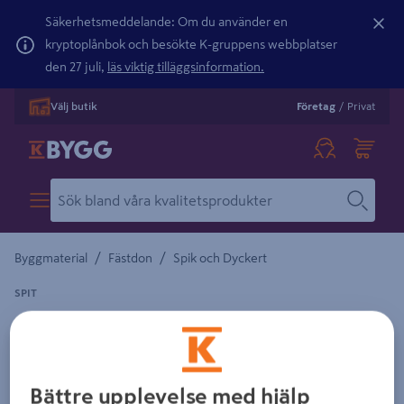
Säkerhetsmeddelande: Om du använder en
kryptoplånbok och besökte K-gruppens webbplatser
den 27 juli,
läs viktig tilläggsinformation.
Välj butik
Företag
/
Privat
/
/
Byggmaterial
Fästdon
Spik och Dyckert
SPIT
SKJUTSPIK SPIT BAND SC9-30MM
Detaljerad beskrivning finns i produktbeskrivningsområdet
Bättre upplevelse med hjälp