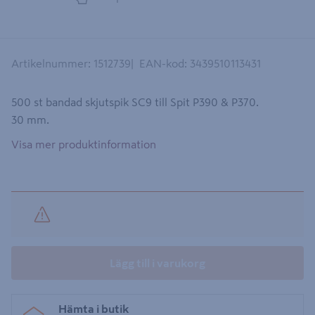
Artikelnummer
:
1512739
EAN-kod
:
3439510113431
500 st bandad skjutspik SC9 till Spit P390 & P370.
30 mm.
Visa mer produktinformation
Lägg till i varukorg
Hämta i butik