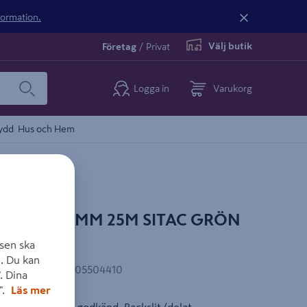
nformation.
Välj butik
Företag
/
Privat
Logga in
Varukorg
ydd
Hus och Hem
GFOLIE 60MM 25M SITAC GRÖN
sen ska
. Du kan
EAN-kod
:
7340105504410
. Dina
".
Läs mer