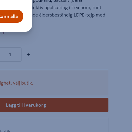
al®, RISE /Sitac godkänd, Backslit (delat
kel och mer effektiv applicering i t ex hörn, runt
n. En enkelhäftande åldersbeständig LDPE-tejp med
änn alla
on
kter
+
ighet, välj butik.
Lägg till i varukorg
 butik