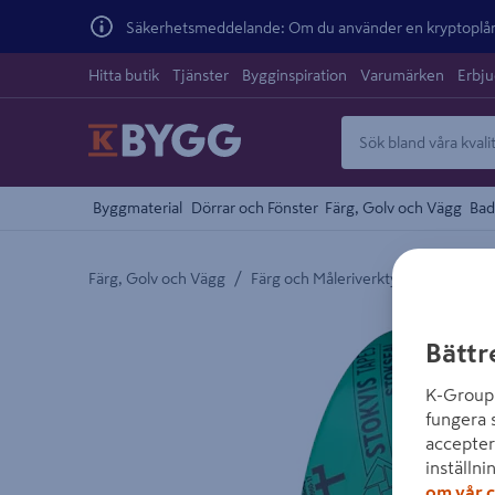
Säkerhetsmeddelande: Om du använder en kryptoplånb
Hitta butik
Tjänster
Bygginspiration
Varumärken
Erbj
Byggmaterial
Dörrar och Fönster
Färg, Golv och Vägg
Bad
/
/
Färg, Golv och Vägg
Färg och Måleriverktyg
Tejp och
Detaljerad beskrivning finns i produktbeskrivnings
Bättr
K-Group 
fungera 
accepter
inställni
om vår c