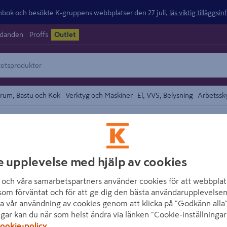
ok och besökte K-gruppens webbplatser den 27 juli,
läs viktig tilläggsi
udanden
Proffs
Outlet
rum, Bastu och Kök
Verktyg och Maskiner
El, VVS, Belysning
Arbetssk
/
 Täckmaterial
Förpackningstejp och Dispenser
området
STOKVIS TAPES
e upplevelse med hjälp av cookies
SKARVTEJP BYG
"BACK SPLIT"
och våra samarbetspartners använder cookies för att webbplat
som förväntat och för att ge dig den bästa användarupplevelsen
Artikelnummer
:
1448683
a vår användning av cookies genom att klicka på "Godkänn alla"
ngar kan du när som helst ändra via länken "Cookie-inställningar
ookie-policy