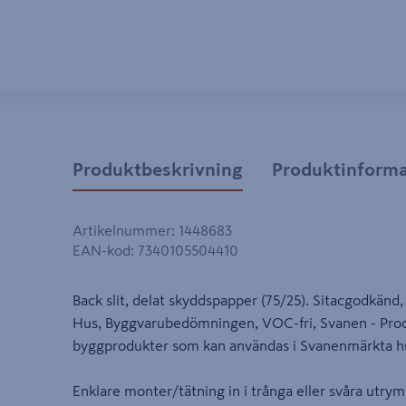
Produktbeskrivning
Produktinforma
Artikelnummer
:
1448683
EAN-kod
:
7340105504410
Back slit, delat skyddspapper (75/25). Sitacgodkän
Hus, Byggvarubedömningen, VOC-fri, Svanen - Produk
byggprodukter som kan användas i Svanenmärkta h
Enklare monter/tätning in i trånga eller svåra utry