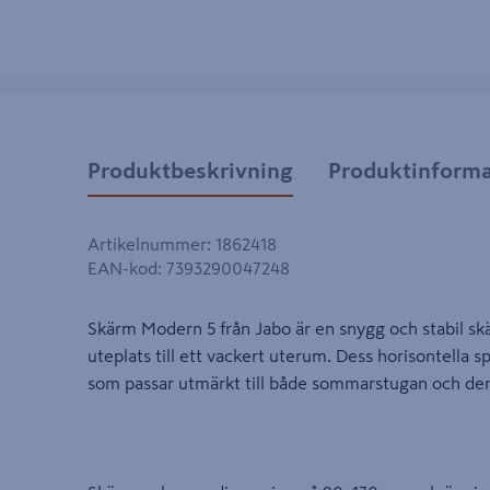
Produktbeskrivning
Produktinforma
Artikelnummer
:
1862418
EAN-kod
:
7393290047248
Skärm Modern 5 från Jabo är en snygg och stabil skä
uteplats till ett vackert uterum. Dess horisontella spjä
som passar utmärkt till både sommarstugan och den