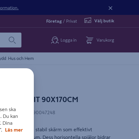
nformation.
Välj butik
Företag
/
Privat
Logga in
Varukorg
ydd
Hus och Hem
DERN 5 VIT 90X170CM
sen ska
EAN-kod
:
7393290047248
. Du kan
. Dina
r en snygg och stabil skärm som effektivt
".
Läs mer
 ett vackert uterum. Dess horisontella spjälor bidrar