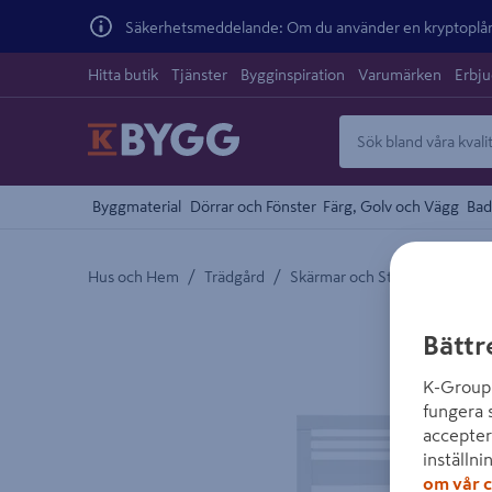
Säkerhetsmeddelande: Om du använder en kryptoplånb
Hitta butik
Tjänster
Bygginspiration
Varumärken
Erbj
Byggmaterial
Dörrar och Fönster
Färg, Golv och Vägg
Bad
/
/
/
Hus och Hem
Trädgård
Skärmar och Staket
Skärm
Detaljerad beskrivning finns i produktbeskrivnings
Bättr
K-Group 
fungera 
accepter
inställni
om vår c