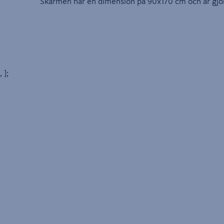
Skärmen har en dimension på 90x170 cm och är gjord
, ];