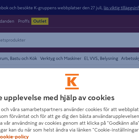
ok och besökte K-gruppens webbplatser den 27 juli,
läs viktig tilläggsi
udanden
Proffs
Outlet
rum, Bastu och Kök
Verktyg och Maskiner
El, VVS, Belysning
Arbetssk
ar
området
JABO
e upplevelse med hjälp av cookies
SKÄRM JABO MO
och våra samarbetspartners använder cookies för att webbplat
Artikelnummer
:
1862418
som förväntat och för att ge dig den bästa användarupplevelsen
a vår användning av cookies genom att klicka på "Godkänn alla"
Skärm Modern 5 från Jabo ä
ngar kan du när som helst ändra via länken "Cookie-inställningar
ookie-policy
förvandlar din uteplats till