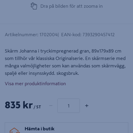
Dra på bilden för att zooma in
Artikelnummer
:
1702004
EAN-kod
:
7393290457412
Skärm Johanna i tryckimpregnerad gran, 89x179x89 cm
som tillhör vår klassiska Originalserie. En skärmserie med
många valmöjligheter som kan användas som skärmvägg,
spaljé eller insynsskydd. skogsbruk.
Visa mer produktinformation
1 produkter
Antal
835 kr
−
+
/ ST
Hämta i butik