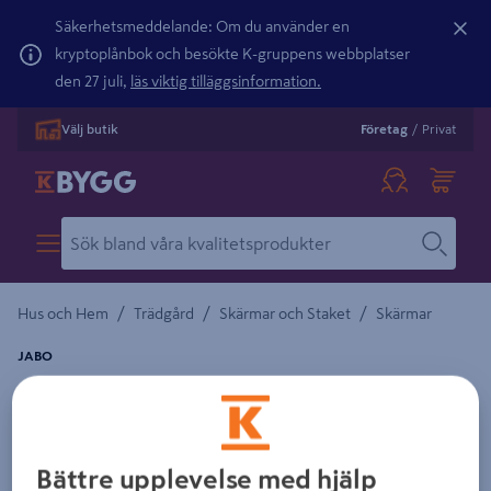
Säkerhetsmeddelande: Om du använder en
kryptoplånbok och besökte K-gruppens webbplatser
den 27 juli,
läs viktig tilläggsinformation.
Välj butik
Företag
/
Privat
/
/
/
Hus och Hem
Trädgård
Skärmar och Staket
Skärmar
JABO
SKÄRM JABO JOHANNA ORIGINAL,
TRYCKIMPREG GRAN 89X179X89CM
Detaljerad beskrivning finns i produktbeskrivningsområdet
Bättre upplevelse med hjälp