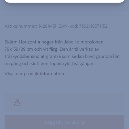
Artikelnummer
:
1428443
EAN-kod
:
7392118371152
Skärm Horizont 4 höger från Jabo i dimensionen
79x159/89 cm och vit färg. Den är tillverkad av
träskyddsbehandlat granträ som sedan blivit grundmålat
en gång och slutligen toppstrykt två gånger.
Visa mer produktinformation
Lägg till i varukorg