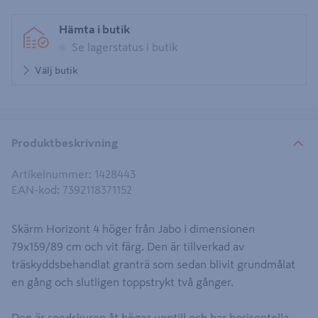
Hämta i butik
Se lagerstatus i butik
Välj butik
Produktbeskrivning
Artikelnummer
:
1428443
EAN-kod
:
7392118371152
Skärm Horizont 4 höger från Jabo i dimensionen
79x159/89 cm och vit färg. Den är tillverkad av
träskyddsbehandlat granträ som sedan blivit grundmålat
en gång och slutligen toppstrykt två gånger.
Den är snedskuren åt höger upptill och har horisontella