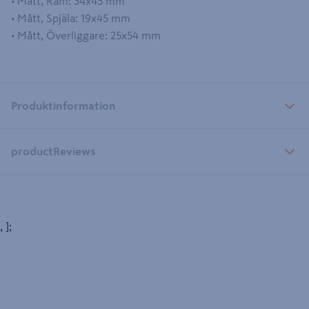
• Mått, Ram: 34x45 mm
• Mått, Spjäla: 19x45 mm
• Mått, Överliggare: 25x54 mm
Produktinformation
productReviews
, ];