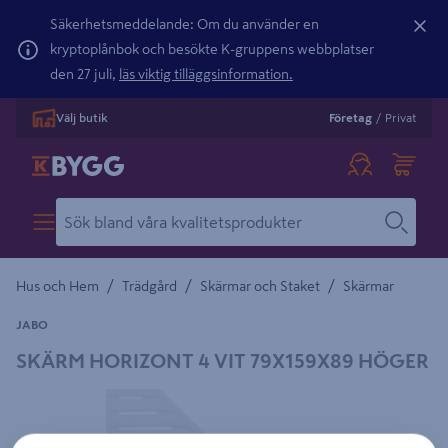
Säkerhetsmeddelande: Om du använder en
kryptoplånbok och besökte K-gruppens webbplatser
den 27 juli,
läs viktig tilläggsinformation.
Välj butik
Företag
/
Privat
/
/
/
Hus och Hem
Trädgård
Skärmar och Staket
Skärmar
JABO
SKÄRM HORIZONT 4 VIT 79X159X89 HÖGER
Detaljerad beskrivning finns i produktbeskrivningsområdet