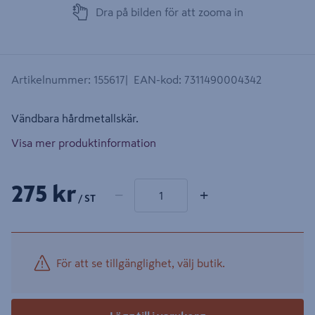
Dra på bilden för att zooma in
Artikelnummer
:
155617
EAN-kod
:
7311490004342
Vändbara hårdmetallskär.
Visa mer produktinformation
1 produkter
Antal
275 kr
−
+
/ ST
För att se tillgänglighet, välj butik.