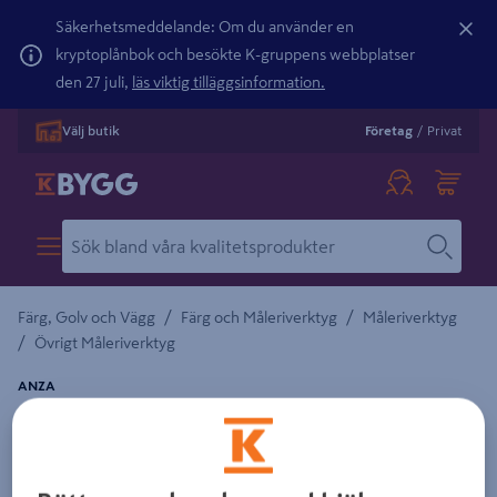
Säkerhetsmeddelande: Om du använder en
kryptoplånbok och besökte K-gruppens webbplatser
den 27 juli,
läs viktig tilläggsinformation.
Välj butik
Företag
/
Privat
/
/
Färg, Golv och Vägg
Färg och Måleriverktyg
Måleriverktyg
/
Övrigt Måleriverktyg
ANZA
SKÄR HÅRDMET T 665050,661402 50MM
Detaljerad beskrivning finns i produktbeskrivningsområdet