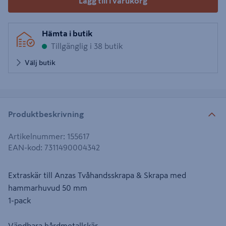
Lägg till i varukorg
Hämta i butik
Tillgänglig i 38 butik
Välj butik
Produktbeskrivning
Artikelnummer
:
155617
EAN-kod
:
7311490004342
Extraskär till Anzas Tvåhandsskrapa & Skrapa med
hammarhuvud 50 mm
1-pack
Vändbara hårdmetallskär.