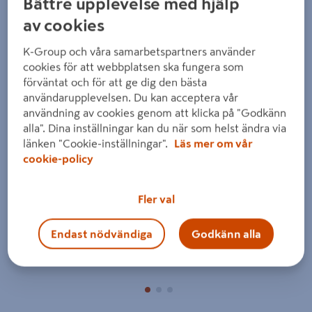
Bättre upplevelse med hjälp
av cookies
K-Group och våra samarbetspartners använder
cookies för att webbplatsen ska fungera som
förväntat och för att ge dig den bästa
användarupplevelsen. Du kan acceptera vår
Föregående
Nästa
användning av cookies genom att klicka på "Godkänn
alla". Dina inställningar kan du när som helst ändra via
länken "Cookie-inställningar".
Läs mer om vår
cookie-policy
Fler val
Endast nödvändiga
Godkänn alla