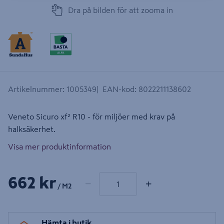
Dra på bilden för att zooma in
Artikelnummer
:
1005349
EAN-kod
:
8022211138602
Veneto Sicuro xf² R10 - för miljöer med krav på
halksäkerhet.
Visa mer produktinformation
1 produkter
Antal
662 kr
−
+
/ M2
Hämta i butik