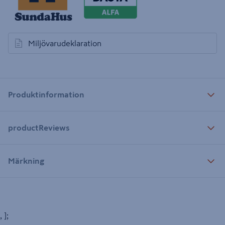
Miljövarudeklaration
öppnas i en ny flik
Produktinformation
productReviews
Märkning
, ];