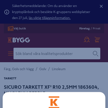
Säkerhetsmeddelande: Om du använder en
kryptoplånbok och besökte K-gruppens webbplatser
den 27 juli,
läs viktig tilläggsinformation.
Välj butik
Företag
/
Privat
/
/
Färg, Golv och Vägg
Golv
Linoleum
TARKETT
SICURO TARKETT XF² R10 2,5MM 1863604,
LINOLEUM PEBBLE
Detaljerad beskrivning finns i produktbeskrivningsområdet