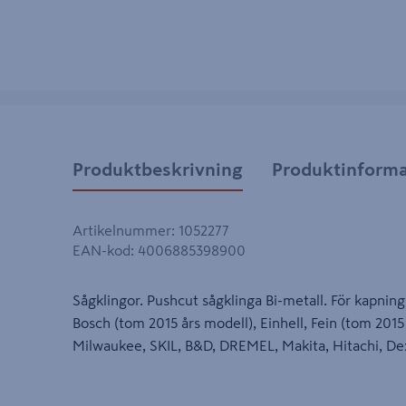
Produktbeskrivning
Produktinforma
Artikelnummer
:
1052277
EAN-kod
:
4006885398900
Sågklingor. Pushcut sågklinga Bi-metall. För kapning a
Bosch (tom 2015 års modell), Einhell, Fein (tom 201
Milwaukee, SKIL, B&D, DREMEL, Makita, Hitachi, Dex