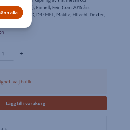
ga Bi-metall. För kapning av trä, metall och
 2015 års modell), Einhell, Fein (tom 2015 års
änn alla
ukee, SKIL, B&D, DREMEL, Makita, Hitachi, Dexter,
on
r
+
ighet, välj butik.
Lägg till i varukorg
utik