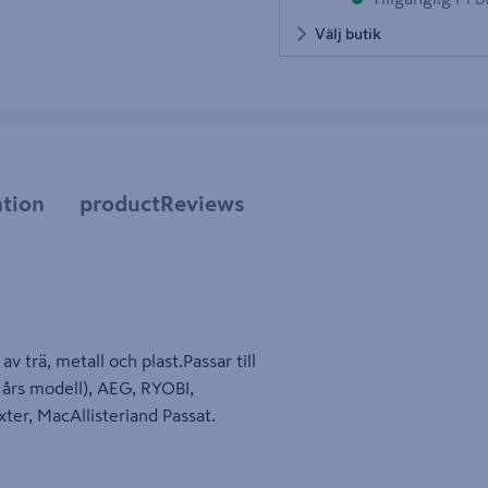
Välj butik
tion
productReviews
v trä, metall och plast.Passar till
5 års modell), AEG, RYOBI,
ter, MacAllisteriand Passat.