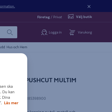
nformation.
Välj butik
Företag
/
Privat
Logga in
Varukorg
ydd
Hus och Hem
FCRAFT PUSHCUT MULTIM
sen ska
. Du kan
. Dina
EAN-kod
:
4006885398900
".
Läs mer