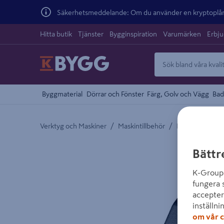
Säkerhetsmeddelande: Om du använder en kryptoplånb
Hitta butik
Tjänster
Bygginspiration
Varumärken
Erbj
Byggmaterial
Dörrar och Fönster
Färg, Golv och Vägg
Bad
/
/
Verktyg och Maskiner
Maskintillbehör
Multimaskinstil
Detaljerad beskrivning finns i produktbeskrivnings
Bättr
K-Group 
fungera 
accepter
inställni
om vår c