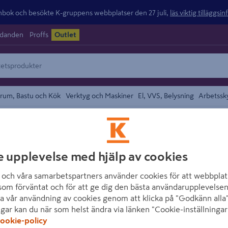
ok och besökte K-gruppens webbplatser den 27 juli,
läs viktig tilläggsi
udanden
Proffs
Outlet
rum, Bastu och Kök
Verktyg och Maskiner
El, VVS, Belysning
Arbetssk
lbehör
området
WOLFCRAFT
e upplevelse med hjälp av cookies
SÅGKLINGA WOL
och våra samarbetspartners använder cookies för att webbplat
22MM
som förväntat och för att ge dig den bästa användarupplevelsen
a vår användning av cookies genom att klicka på "Godkänn alla"
Artikelnummer
:
1052277
ngar kan du när som helst ändra via länken "Cookie-inställningar
ookie-policy