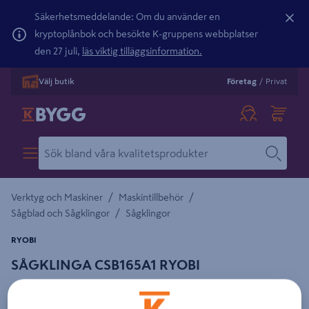
Säkerhetsmeddelande: Om du använder en
kryptoplånbok och besökte K-gruppens webbplatser
den 27 juli,
läs viktig tilläggsinformation.
Välj butik
Företag
/
Privat
/
/
Verktyg och Maskiner
Maskintillbehör
/
Sågblad och Sågklingor
Sågklingor
RYOBI
SÅGKLINGA CSB165A1 RYOBI
Detaljerad beskrivning finns i produktbeskrivningsområdet