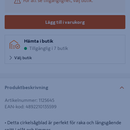
För att se tillgänglighet, välj butik.
Lägg till i varukorg
Hämta i butik
Tillgänglig i 7 butik
Välj butik
Produktbeskrivning
Artikelnummer
:
1125645
EAN-kod
:
4892210135599
• Detta cirkelsågblad är perfekt för raka och längsgående
snitt i plåt och timmer