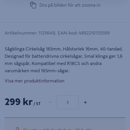
Dra på bilden för att zooma in
Artikelnummer
:
1125645
EAN-kod
:
4892210135599
Sågklinga Cirkelsåg 165mm. Hålstorlek 16mm. 40-tandad.
Designad för batteridrivna cirkelsågar. Smal klinga ger 1,6
mm sågspår. Kompatibel med R18CS och andra
varumärken med 165mm-sågar.
Visa mer produktinformation
1 produkter
Antal
299 kr
−
+
/ ST