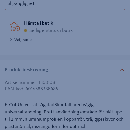
tillgänglighet
Hämta i butik
Se lagerstatus i butik
Välj butik
Produktbeskrivning
Artikelnummer
:
1458108
EAN-kod
:
4014586386485
E-Cut Universal-sågbladBimetall med vågig
universaltandning. Brett användningsområde för plåt upp
till 2 mm, aluminiumprofiler, kopparrör, trä, gipsskivor och
plaster.Smal, insvängd form för optimal