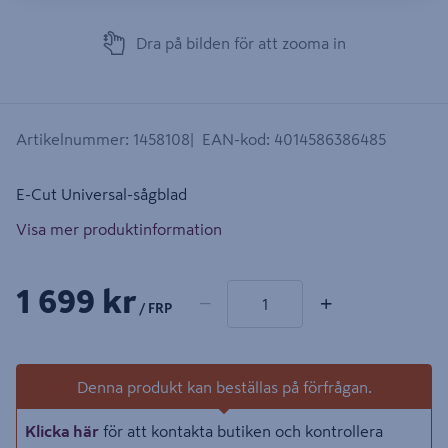
Dra på bilden för att zooma in
Artikelnummer
:
1458108
EAN-kod
:
4014586386485
E-Cut Universal-sågblad
Visa mer produktinformation
1 produkter
Antal
1 699 kr
−
+
/ FRP
Denna produkt kan beställas på förfrågan.
Klicka här
för att kontakta butiken och kontrollera