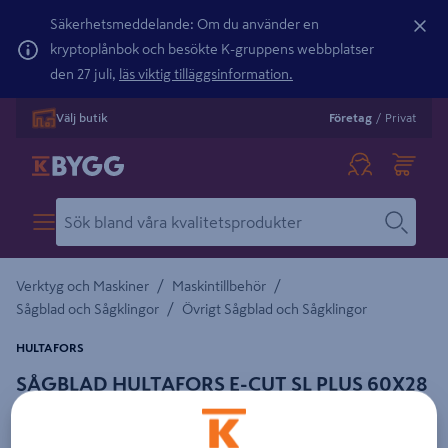
Säkerhetsmeddelande: Om du använder en
kryptoplånbok och besökte K-gruppens webbplatser
den 27 juli,
läs viktig tilläggsinformation.
Välj butik
Företag
/
Privat
/
/
Verktyg och Maskiner
Maskintillbehör
/
Sågblad och Sågklingor
Övrigt Sågblad och Sågklingor
HULTAFORS
SÅGBLAD HULTAFORS E-CUT SL PLUS 60X28
5P, UNIVERSAL BIM