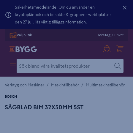
Säkerhetsmeddelande: Om du använder en
kryptoplånbok och besökte K-gruppens webbplatser
den 27 juli,
läs viktig tilläggsinformation.
Välj butik
Företag
/
Privat
/
/
Verktyg och Maskiner
Maskintillbehör
Multimaskinstillbehör
BOSCH
SÅGBLAD BIM 32X50MM 5ST
Detaljerad beskrivning finns i produktbeskrivningsområdet