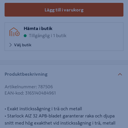
Lägg till i varukorg
Hämta i butik
Tillgänglig i 1 butik
Välj butik
Produktbeskrivning
Artikelnummer
:
787506
EAN-kod
:
3165140484961
• Exakt instickssågning i trä och metall
• Starlock AIZ 32 APB-bladet garanterar raka och djupa
snitt med hög exakthet vid instickssågning i trä, metall