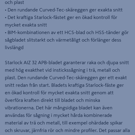
och plast
• Den rundande Curved-Tec-skäreggen ger exakta snitt
• Det kraftiga Starlock-fästet ger en ökad kontroll för
mycket exakta snitt
• BIM-kombinationen av ett HCS-blad och HSS-tänder gör
sågbladet slitstarkt och värmetåligt och förlänger dess
livslängd
Starlock AIZ 32 APB-bladet garanterar raka och djupa snitt
med hög exakthet vid instickssågning i trä, metall och
plast. Den rundande Curved-Tec-skäreggen ger ett exakt
snitt redan från start. Bladets kraftiga Starlock-fäste ger
en ökad kontroll för mycket exakta snitt genom att
överföra kraften direkt till bladet och minska
vibrationerna. Det här mångsidiga bladet kan även
användas för sågning i mycket hårda kombinerade
material av trä och metall, till exempel ohärdade spikar
och skruvar, järnfria rör och mindre profiler. Det passar alla