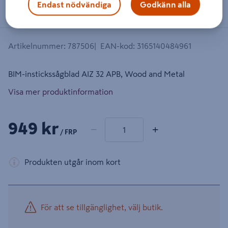
Endast nödvändiga
Godkänn alla
Artikelnummer
:
787506
EAN-kod
:
3165140484961
BIM-instickssågblad AIZ 32 APB, Wood and Metal
Visa mer produktinformation
1 produkter
Antal
949 kr
−
+
/ FRP
Produkten utgår inom kort
För att se tillgänglighet, välj butik.