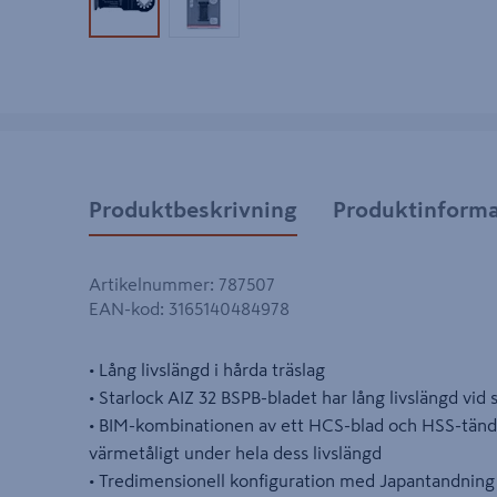
Produktbild 1
Produktbild 2
Produktbeskrivning
Produktinforma
Artikelnummer
:
787507
EAN-kod
:
3165140484978
• Lång livslängd i hårda träslag
• Starlock AIZ 32 BSPB-bladet har lång livslängd vid 
• BIM-kombinationen av ett HCS-blad och HSS-tänder
värmetåligt under hela dess livslängd
• Tredimensionell konfiguration med Japantandnin