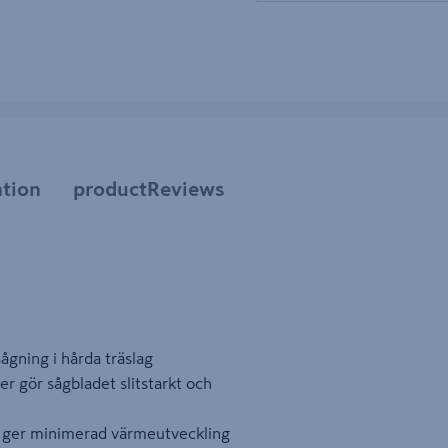
tion
productReviews
sågning i hårda träslag
 gör sågbladet slitstarkt och
g ger minimerad värmeutveckling