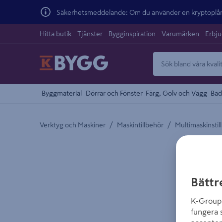
Säkerhetsmeddelande: Om du använder en kryptoplånb
Hitta butik
Tjänster
Bygginspiration
Varumärken
Erbj
Byggmaterial
Dörrar och Fönster
Färg, Golv och Vägg
Bad
/
/
Verktyg och Maskiner
Maskintillbehör
Multimaskinstil
Detaljerad beskrivning finns i produktbeskrivnings
Bättr
K-Group 
fungera 