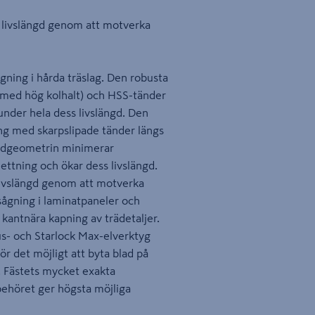
 livslängd genom att motverka
ågning i hårda träslag. Den robusta
l med hög kolhalt) och HSS-tänder
 under hela dess livslängd. Den
ng med skarpslipade tänder längs
tandgeometrin minimerar
ettning och ökar dess livslängd.
livslängd genom att motverka
sågning i laminatpaneler och
kantnära kapning av trädetaljer.
lus- och Starlock Max-elverktyg
ör det möjligt att byta blad på
. Fästets mycket exakta
behöret ger högsta möjliga