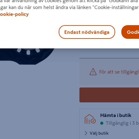
a vår användning av cookies genom att klicka på "Godkänn alla"
Visa mer produktinformati
ngar kan du när som helst ändra via länken "Cookie-inställningar
ookie-policy
1 prod
Antal
949 kr
−
/ FRP
Nästa
Endast nödvändiga
Godk
Produkten utgår inom 
För att se tillgängl
Hämta i butik
Tillgänglig i 3 
Välj butik