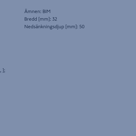
Ämnen: BIM
Bredd [mm]: 32
Nedsänkningsdjup [mm]: 50
, ];