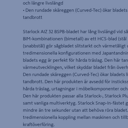
och längre livslängd
• Den rundade skäreggen (Curved-Tec) ökar bladets
tandbrott
Starlock AIZ 32 BSPB-bladet har lång livslängd vid s
BIM-kombinationen (bimetall) av ett HCS-blad (stå
(snabbstål) gör sågbladet slitstarkt och värmetåligt
tredimensionella konfigurationen med Japantandni
bladets egg är perfekt för hårda träslag. Den här 
värmeutvecklingen, vilket skyddar bladet från överh
Den rundade skäreggen (Curved-Tec) ökar bladets 
tandbrott. Den här produkten är avsedd för insticks
hårda träslag, urtagningar i möbelkomponenter och 
Den här produkten passar alla Starlock-, Starlock P
samt vanliga multiverktyg. Starlock Snap-In-fästet g
mindre än tre sekunder utan att behöva röra bladet
tredimensionella koppling mellan maskinen och till
kraftöverföring.