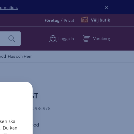
nformation.
Välj butik
Företag
/
Privat
Logga in
Varukorg
ydd
Hus och Hem
2X40MM 5ST
AN-kod
:
3165140484978
sen ska
32 BSPB, Hard Wood
. Du kan