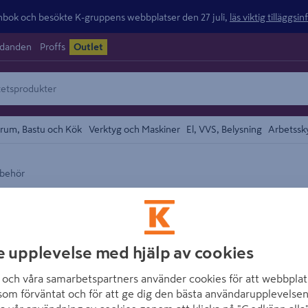
ok och besökte K-gruppens webbplatser den 27 juli,
läs viktig tilläggsi
udanden
Proffs
Outlet
rum, Bastu och Kök
Verktyg och Maskiner
El, VVS, Belysning
Arbetssk
lbehör
området
BOSCH
SÅGBLAD BIM 3
Artikelnummer
:
787507
E
e upplevelse med hjälp av cookies
och våra samarbetspartners använder cookies för att webbplat
BIM-instickssågblad, AIZ 
som förväntat och för att ge dig den bästa användarupplevelsen