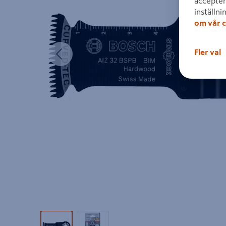
accepter
inställni
om vår c
Föregående
Fler val