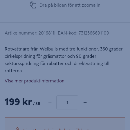
Dra på bilden för att zooma in
Artikelnummer
:
2016811
EAN-kod
:
7312366691109
Rotvattnare från Weibulls med tre funktioner. 360 grader
cirkelspridning för gräsmattor och 90 grader
sektorsspridning för rabatter och direktvattning till
rötterna.
Visa mer produktinformation
1 produkter
Antal
199 kr
−
+
/ SB