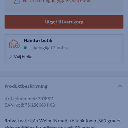
För att se tillgänglighet, välj butik.
Lägg till i varukorg
Hämta i butik
Tillgänglig i 2 butik
Välj butik
Produktbeskrivning
Artikelnummer
:
2016811
EAN-kod
:
7312366691109
Rotvattnare från Weibulls med tre funktioner. 360 grader
cirkelspridning för gräsmattor och 90 grader